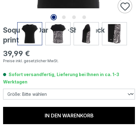
Soquesto Damen T-Shirt black back
print
39,99 €
Regulärer Preis:
Preise inkl. gesetzlicher MwSt.
Sofort versandfertig, Lieferung bei Ihnen in ca. 1-3
Werktagen
IN DEN WARENKORB