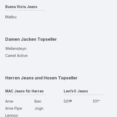
Buena Vista Jeans
Malibu
Damen Jacken
Topseller
Wellensteyn
Camel Active
Herren Jeans und Hosen
Topseller
MAC Jeans für Herren
Levi's® Jeans
Arne
Ben
501®
511™
Arne Pipe
Jogn
Lennox