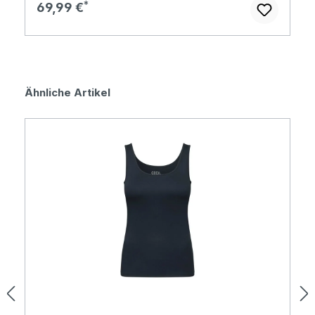
Regulärer Preis:
69,99 €
Produktgalerie überspringen
Ähnliche Artikel