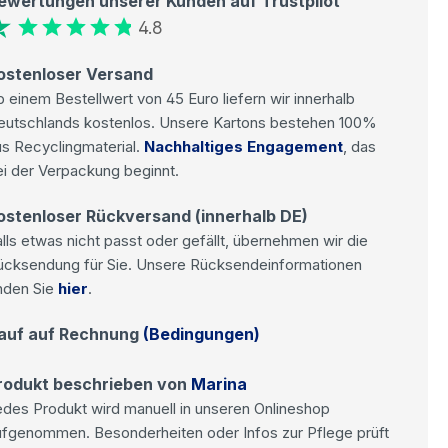
ewertungen unserer Kunden auf Trustpilot
4.8
ostenloser Versand
 einem Bestellwert von 45 Euro liefern wir innerhalb
eutschlands kostenlos. Unsere Kartons bestehen 100%
s Recyclingmaterial.
Nachhaltiges Engagement
, das
i der Verpackung beginnt.
ostenloser Rückversand (innerhalb DE)
lls etwas nicht passt oder gefällt, übernehmen wir die
ücksendung für Sie. Unsere Rücksendeinformationen
nden Sie
hier
.
auf auf Rechnung
(Bedingungen)
rodukt beschrieben von
Marina
des Produkt wird manuell in unseren Onlineshop
ufgenommen. Besonderheiten oder Infos zur Pflege prüft