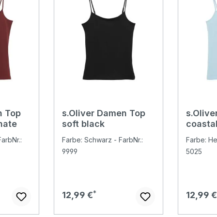
n Top
s.Oliver Damen Top
s.Oliv
nate
soft black
coastal
arbNr.:
Farbe: Schwarz - FarbNr.:
Farbe: Hel
9999
5025
Regulärer Preis:
Regulär
12,99 €
12,99 