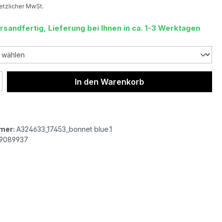
setzlicher MwSt.
rsandfertig, Lieferung bei Ihnen in ca. 1-3 Werktagen
 Anzahl: Gib den gewünschten Wert ein 
In den Warenkorb
mer:
A324633_17453_bonnet blue.1
9089937