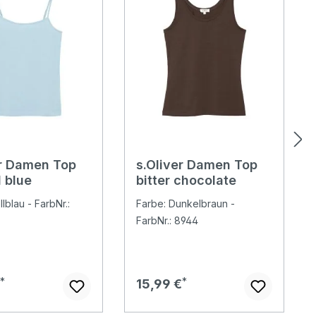
er Damen Top
s.Oliver Damen Top
 blue
bitter chocolate
lblau - FarbNr.:
Farbe: Dunkelbraun -
FarbNr.: 8944
er Preis:
Regulärer Preis:
€
15,99 €