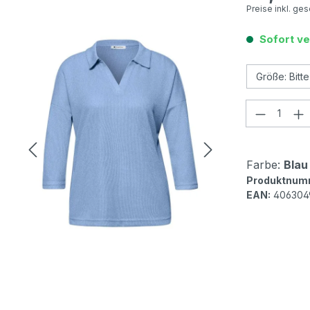
Preise inkl. ge
Sofort ve
Produkt
Farbe:
Blau
Produktnum
EAN:
406304