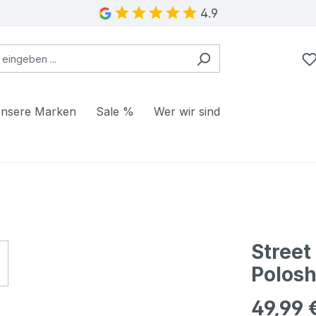
4.9
nsere Marken
Sale %
Wer wir sind
Stree
Polosh
49,99 
Regulärer Pr