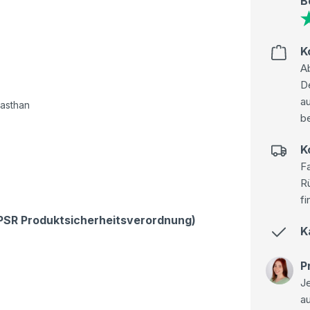
B
K
Ab
D
au
asthan
be
K
Fa
R
fi
GPSR Produktsicherheitsverordnung)
K
P
Je
a