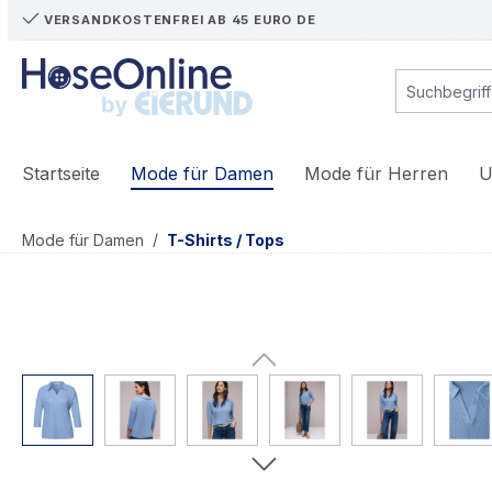
VERSANDKOSTENFREI AB 45 EURO DE
m Hauptinhalt springen
Zur Suche springen
Zur Hauptnavigation springen
Startseite
Mode für Damen
Mode für Herren
U
/
Mode für Damen
T-Shirts / Tops
Bildergalerie überspringen