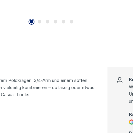
K
ivem Polokragen, 3/4-Arm und einem soften
Wi
ch vielseitig kombinieren – ob lässig oder etwas
U
e Casual-Looks!
u
B