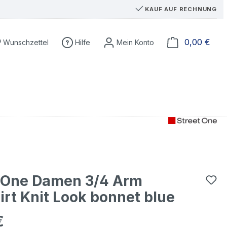
KAUF AUF RECHNUNG
Du hast 0 Produkte auf dem Merkzettel
Ware
0,00 €
Wunschzettel
Hilfe
t One Damen 3/4 Arm
irt Knit Look bonnet blue
€
eis: