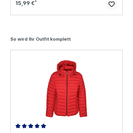
Regulärer Preis:
15,99 €
Produktgalerie überspringen
So wird Ihr Outfit komplett