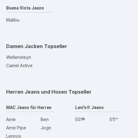
Buena Vista Jeans
Malibu
Damen Jacken
Topseller
Wellensteyn
Camel Active
Herren Jeans und Hosen
Topseller
MAC Jeans für Herren
Levi's® Jeans
Arne
Ben
501®
511™
Arne Pipe
Jogn
Lennox