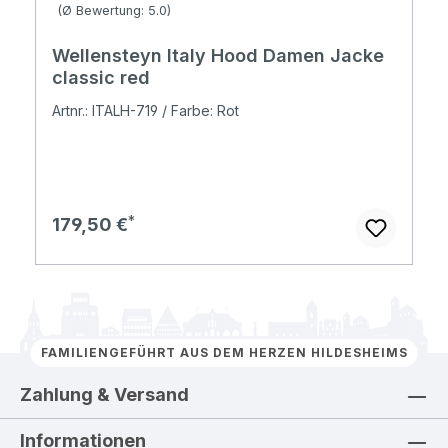
Durchschnittliche Bewertung von 5 von 5 Sternen
(Ø Bewertung: 5.0)
Wellensteyn Italy Hood Damen Jacke
classic red
Artnr.: ITALH-719 / Farbe: Rot
Regulärer Preis:
179,50 €
FAMILIENGEFÜHRT AUS DEM HERZEN HILDESHEIMS
Zahlung & Versand
Informationen