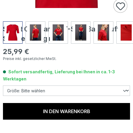
Street One Damen T-Shirt Basic Puff
Sleeve racing red
25,99 €
Regulärer Preis:
Preise inkl. gesetzlicher MwSt.
Sofort versandfertig, Lieferung bei Ihnen in ca. 1-3
Werktagen
IN DEN WARENKORB