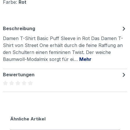
Farbe:
Rot
Beschreibung
Damen T-Shirt Basic Puff Sleeve in Rot Das Damen T-
Shirt von Street One erhält durch die feine Raffung an
den Schultern einen femininen Twist. Der weiche
Baumwoll-Modalmix sorgt für ei…
Mehr
Bewertungen
Durchschnittliche Bewertung von 0 von 5 Sternen
Produktgalerie überspringen
Ähnliche Artikel