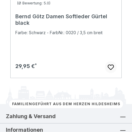
Durchschnittliche Bewertung von 5 von 5 Sternen
(Ø Bewertung: 5.0)
Bernd Götz Damen Softleder Gürtel
black
Farbe: Schwarz - FarbNr.: 0020 / 3,5 cm breit
Regulärer Preis:
29,95 €
FAMILIENGEFÜHRT AUS DEM HERZEN HILDESHEIMS
Zahlung & Versand
Informationen