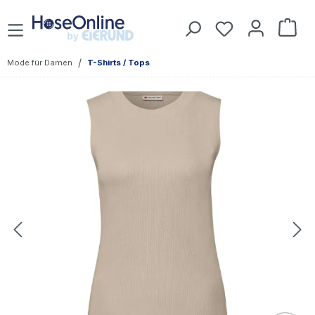
Zum Hauptinhalt springen
Du hast 0 Prod
War
/
Mode für Damen
T-Shirts / Tops
Bildergalerie überspringen