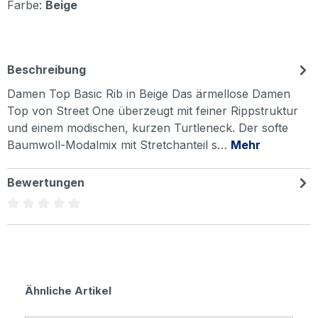
Farbe:
Beige
Beschreibung
Damen Top Basic Rib in Beige Das ärmellose Damen
Top von Street One überzeugt mit feiner Rippstruktur
und einem modischen, kurzen Turtleneck. Der softe
Baumwoll-Modalmix mit Stretchanteil s…
Mehr
Bewertungen
Durchschnittliche Bewertung von 0 von 5 Sternen
Produktgalerie überspringen
Ähnliche Artikel