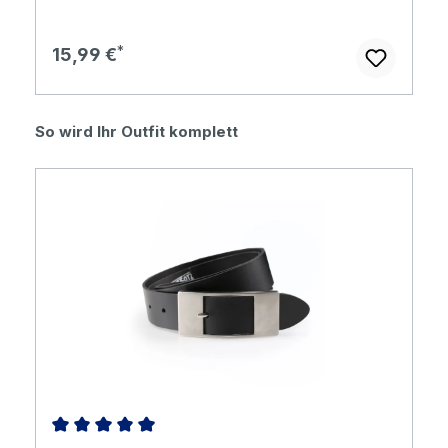
Regulärer Preis:
15,99 €
Produktgalerie überspringen
So wird Ihr Outfit komplett