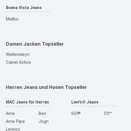
Buena Vista Jeans
Malibu
Damen Jacken
Topseller
Wellensteyn
Camel Active
Herren Jeans und Hosen
Topseller
MAC Jeans für Herren
Levi's® Jeans
Arne
Ben
501®
511™
Arne Pipe
Jogn
Lennox