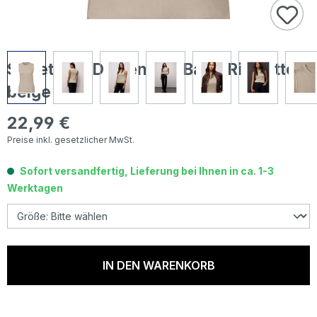
Street One Damen Top Basic Rib cotton
beige
22,99 €
Regulärer Preis:
Preise inkl. gesetzlicher MwSt.
Sofort versandfertig, Lieferung bei Ihnen in ca. 1-3
Werktagen
IN DEN WARENKORB