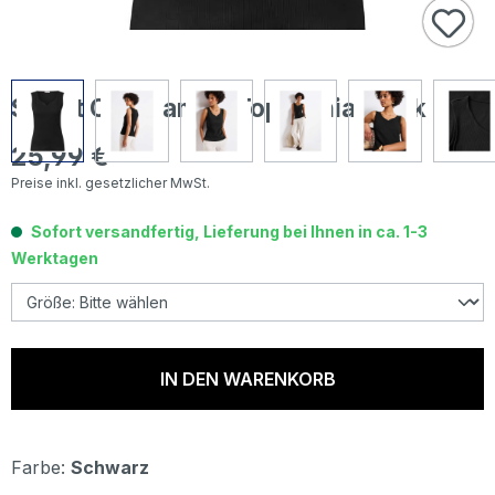
Street One Damen Top Gania black
25,99 €
Regulärer Preis:
Preise inkl. gesetzlicher MwSt.
Sofort versandfertig, Lieferung bei Ihnen in ca. 1-3
Werktagen
IN DEN WARENKORB
Farbe:
Schwarz