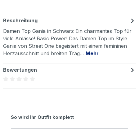
Beschreibung
Damen Top Gania in Schwarz Ein charmantes Top für
viele Anlässe! Basic Power! Das Damen Top im Style
Gania von Street One begeistert mit einem femininen
Herzausschnitt und breiten Träg…
Mehr
Bewertungen
Durchschnittliche Bewertung von 0 von 5 Sternen
Produktgalerie überspringen
So wird Ihr Outfit komplett