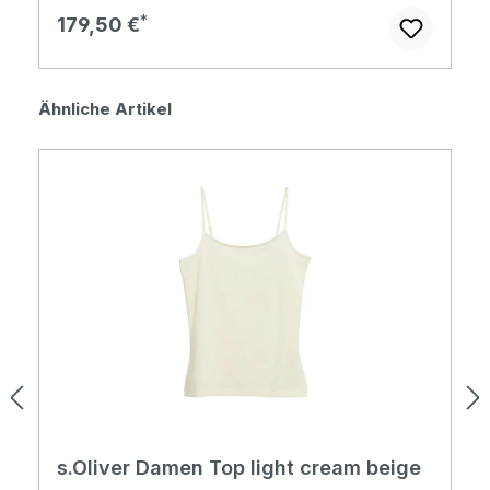
Regulärer Preis:
179,50 €
Produktgalerie überspringen
Ähnliche Artikel
s.Oliver Damen Top light cream beige