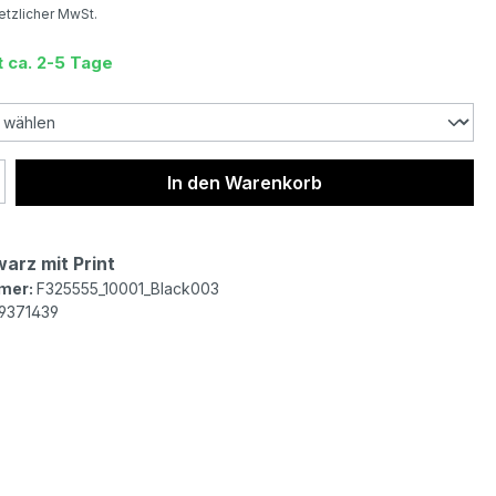
setzlicher MwSt.
t ca. 2-5 Tage
 Anzahl: Gib den gewünschten Wert ein 
In den Warenkorb
arz mit Print
mer:
F325555_10001_Black003
9371439