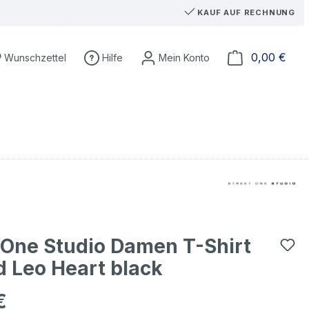
KAUF AUF RECHNUNG
Du hast 0 Produkte auf dem Merkzettel
Ware
0,00 €
Wunschzettel
Hilfe
 One Studio Damen T-Shirt
d Leo Heart black
€
eis: