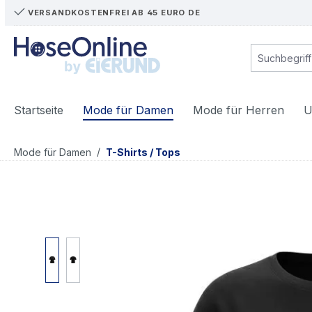
VERSANDKOSTENFREI AB 45 EURO DE
m Hauptinhalt springen
Zur Suche springen
Zur Hauptnavigation springen
Startseite
Mode für Damen
Mode für Herren
U
/
Mode für Damen
T-Shirts / Tops
Bildergalerie überspringen