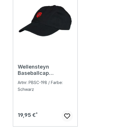
Wellensteyn
Baseballcap
black/red/anthracite
Artnr: PBSC-198 / Farbe:
Schwarz
Regulärer Preis:
19,95 €