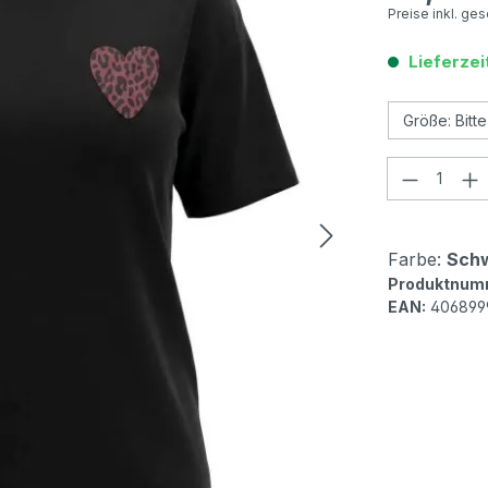
Preise inkl. ge
Lieferzei
Produkt
Farbe:
Schw
Produktnum
EAN:
406899