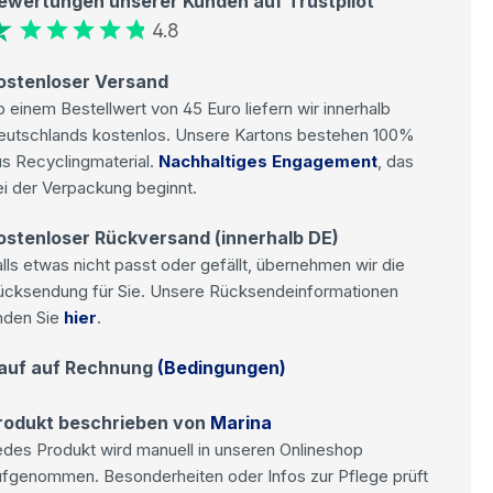
ewertungen unserer Kunden auf Trustpilot
4.8
ostenloser Versand
 einem Bestellwert von 45 Euro liefern wir innerhalb
eutschlands kostenlos. Unsere Kartons bestehen 100%
s Recyclingmaterial.
Nachhaltiges Engagement
, das
i der Verpackung beginnt.
ostenloser Rückversand (innerhalb DE)
lls etwas nicht passt oder gefällt, übernehmen wir die
ücksendung für Sie. Unsere Rücksendeinformationen
nden Sie
hier
.
auf auf Rechnung
(Bedingungen)
rodukt beschrieben von
Marina
des Produkt wird manuell in unseren Onlineshop
ufgenommen. Besonderheiten oder Infos zur Pflege prüft