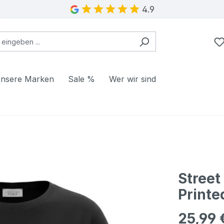
4.9
nsere Marken
Sale %
Wer wir sind
Street
Printe
25,99 
Regulärer Pr