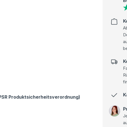
B
K
Ab
D
au
be
K
Fa
R
fi
K
GPSR Produktsicherheitsverordnung)
P
Je
a