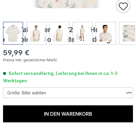
Tom Tailor Herren 1/2 Arm Hemd
embroidered offwhite surf design
59,99 €
Regulärer Preis:
Preise inkl. gesetzlicher MwSt.
Sofort versandfertig, Lieferung bei Ihnen in ca. 1-3
Werktagen
IN DEN WARENKORB