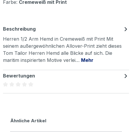
Farbe:
Cremeweiß mit Print
Beschreibung
Herren 1/2 Arm Hemd in Cremeweiß mit Print Mit
seinem außergewöhnlichen Allover-Print zieht dieses
Tom Tailor Herren Hemd alle Blicke auf sich. Die
maritim inspirierten Motive verlei…
Mehr
Bewertungen
Durchschnittliche Bewertung von 0 von 5 Sternen
Produktgalerie überspringen
Ähnliche Artikel