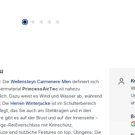
u
K
: Die
Wellensteyn Carmenere Men
definiert sich
Wi
bermaterial
PrincessAirTec
ist nahezu
U
ndlich. Dazu weist es Wind und Wasser ab, während
u
: Die
Herren Winterjacke
ist im Schulterbereich
legt, das Sie auch am Stehkragen und in den
B
 gibt es auf der Brust und auf der Innenseite –
ege-Reißverschluss mit Kinnschutz,
ze sind nützliche Features on top. Übrigens: Die