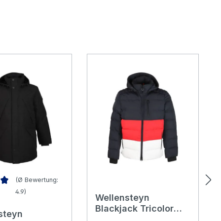
(Ø Bewertung:
4.9)
Wellensteyn
ittliche Bewertung von 4.91 von 5 Sternen
Blackjack Tricolor
steyn
Men Short Herren