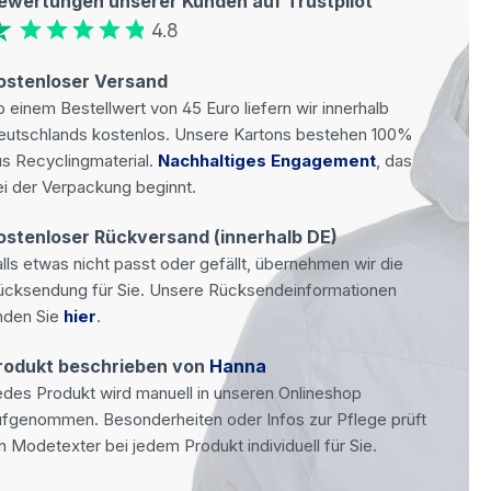
ewertungen unserer Kunden auf Trustpilot
4.8
ostenloser Versand
 einem Bestellwert von 45 Euro liefern wir innerhalb
eutschlands kostenlos. Unsere Kartons bestehen 100%
s Recyclingmaterial.
Nachhaltiges Engagement
, das
i der Verpackung beginnt.
ostenloser Rückversand (innerhalb DE)
lls etwas nicht passt oder gefällt, übernehmen wir die
ücksendung für Sie. Unsere Rücksendeinformationen
nden Sie
hier
.
rodukt beschrieben von
Hanna
des Produkt wird manuell in unseren Onlineshop
ufgenommen. Besonderheiten oder Infos zur Pflege prüft
n Modetexter bei jedem Produkt individuell für Sie.