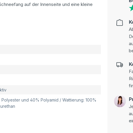
B
 Schneefang auf der Innenseite und eine kleine
K
Ab
D
au
be
K
Fa
R
fi
ktiv
P
0% Polyester und 40% Polyamid / Wattierung: 100%
yurethan
Je
a
ei