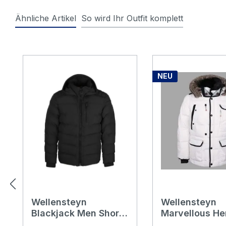
Ähnliche Artikel
So wird Ihr Outfit komplett
Produktgalerie überspringen
NEU
Wellensteyn
Wellensteyn
Blackjack Men Short
Marvellous He
Herren Jacke black
Jacke cocos