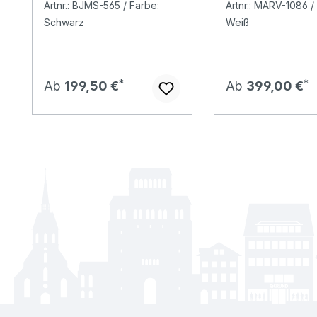
Artnr.: BJMS-565 / Farbe:
Artnr.: MARV-1086 /
mat
Schwarz
Weiß
Regulärer Preis:
Regulärer Preis:
Ab
199,50 €
Ab
399,00 €