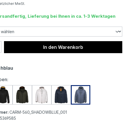
setzlicher MwSt.
rsandfertig, Lieferung bei Ihnen in ca. 1-3 Werktagen
 Anzahl: Gib den gewünschten Wert ein 
In den Warenkorb
hblau
auswählen
ben:
steyn Carmenere Men Herren Jacke black
Wellensteyn Carmenere Men Herren Jacke black mat
Wellensteyn Carmenere Men Herren Jacke bla
Wellensteyn Carmenere Men Herren J
Wellensteyn Carmenere Men H
Wellensteyn Carmene
mer:
CARM-560_SHADOWBLUE_001
5369585