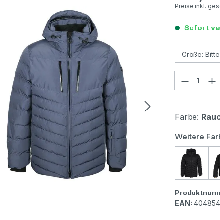
Preise inkl. ge
Sofort ve
Produkt
Farbe:
Rauc
Weitere Far
Wellen
Produktnum
EAN:
404854