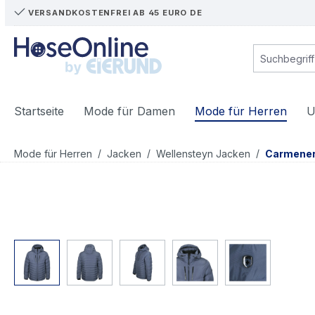
VERSANDKOSTENFREI AB 45 EURO DE
m Hauptinhalt springen
Zur Suche springen
Zur Hauptnavigation springen
Startseite
Mode für Damen
Mode für Herren
U
/
/
/
Mode für Herren
Jacken
Wellensteyn Jacken
Carmene
Bildergalerie überspringen