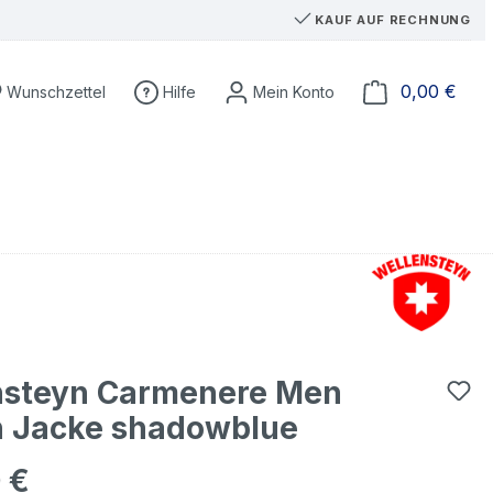
KAUF AUF RECHNUNG
Du hast 0 Produkte auf dem Merkzettel
Ware
0,00 €
Wunschzettel
Hilfe
nsteyn Carmenere Men
n Jacke shadowblue
 €
eis: