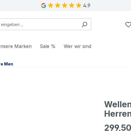
4.9
nsere Marken
Sale %
Wer wir sind
re Men
Welle
Herre
299,50
Regulärer Pr