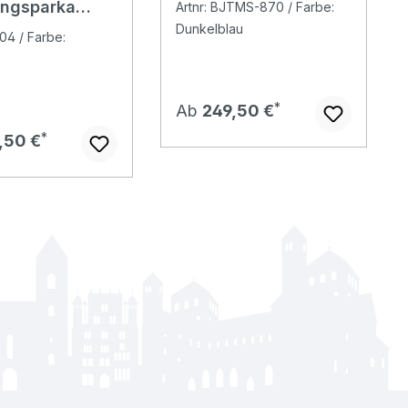
ngsparka
Artnr: BJTMS-870 / Farbe:
Jacke
 Jacke black
Dunkelblau
darknavy/red/cocos
-04 / Farbe:
Regulärer Preis:
Ab
249,50 €
er Preis:
,50 €