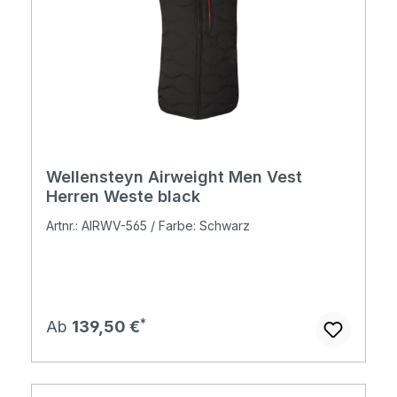
Wellensteyn Airweight Men Vest
Herren Weste black
Artnr.: AIRWV-565 / Farbe: Schwarz
Regulärer Preis:
Ab
139,50 €