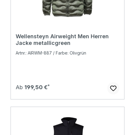
Wellensteyn Airweight Men Herren
Jacke metallicgreen
Artnr.: AIRWM-887 / Farbe: Olivgrün
Regulärer Preis:
Ab
199,50 €