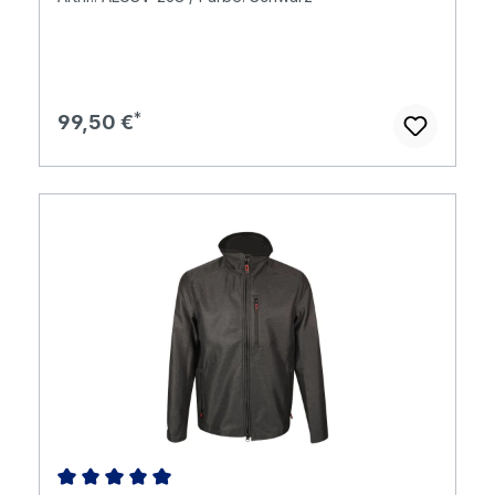
Regulärer Preis:
99,50 €