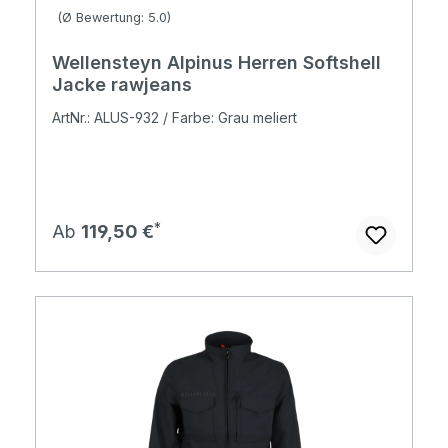
Durchschnittliche Bewertung von 5 von 5 Sternen
(Ø Bewertung: 5.0)
Wellensteyn Alpinus Herren Softshell
Jacke rawjeans
ArtNr.: ALUS-932 / Farbe: Grau meliert
Regulärer Preis:
Ab
119,50 €