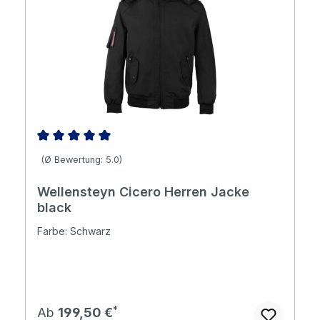
Durchschnittliche Bewertung von 5 von 5 Sternen
(Ø Bewertung: 5.0)
Wellensteyn Cicero Herren Jacke
black
Farbe: Schwarz
Regulärer Preis:
Ab
199,50 €