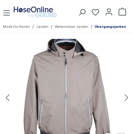
Zum Hauptinhalt springen
War
/
/
/
Mode für Herren
Jacken
Wellensteyn Jacken
Übergangsjacken
Bildergalerie überspringen