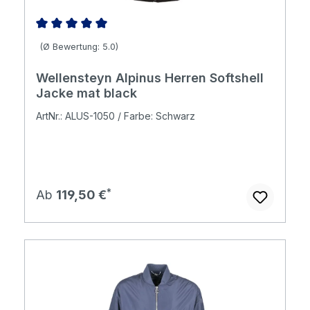
Durchschnittliche Bewertung von 5 von 5 Sternen
(Ø Bewertung: 5.0)
Wellensteyn Alpinus Herren Softshell
Jacke mat black
ArtNr.: ALUS-1050 / Farbe: Schwarz
Regulärer Preis:
Ab
119,50 €