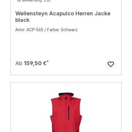
(Ø Bewertung: 5.0)
Wellensteyn Acapulco Herren Jacke
black
Artnr: ACP-565 / Farbe: Schwarz
Regulärer Preis:
Ab
159,50 €