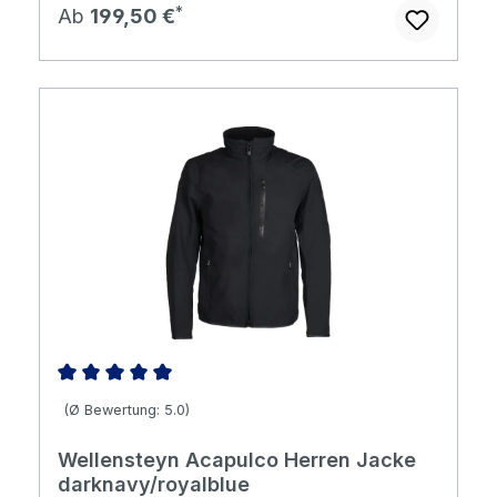
Regulärer Preis:
Ab
199,50 €
Durchschnittliche Bewertung von 5 von 5 Sternen
(Ø Bewertung: 5.0)
Wellensteyn Acapulco Herren Jacke
darknavy/royalblue