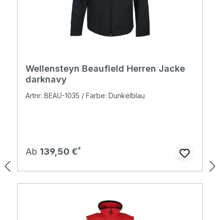
Wellensteyn Beaufield Herren Jacke
darknavy
Artnr: BEAU-1035 / Farbe: Dunkelblau
Regulärer Preis:
Ab
139,50 €