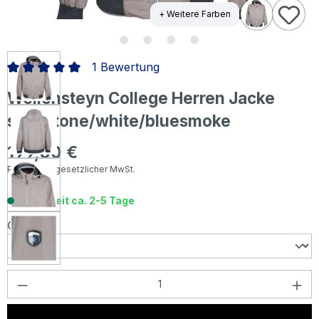
+ Weitere Farben
1 Bewertung
Durchschnittliche Bewertung von 5 von 5 Sternen
Wellensteyn College Herren Jacke
sandstone/white/bluesmoke
199,50 €
Regulärer Preis:
Preise inkl. gesetzlicher MwSt.
Lieferzeit ca. 2-5 Tage
auswählen
Größe
Produkt Anzahl: Gib den gewünschten Wer