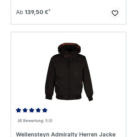
Regulärer Preis:
Ab
139,50 €
Durchschnittliche Bewertung von 5 von 5 Sternen
(Ø Bewertung: 5.0)
Wellensteyn Admiralty Herren Jacke