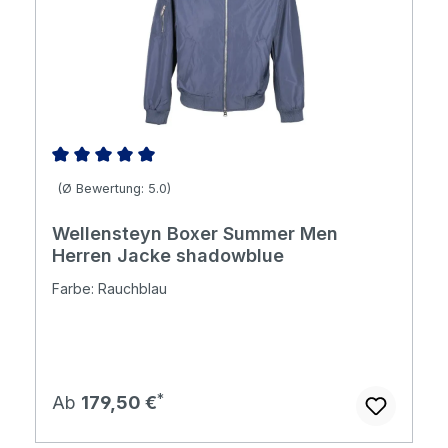
Durchschnittliche Bewertung von 5 von 5 Sternen
(Ø Bewertung: 5.0)
Wellensteyn Boxer Summer Men
Herren Jacke shadowblue
Farbe: Rauchblau
Regulärer Preis:
Ab
179,50 €