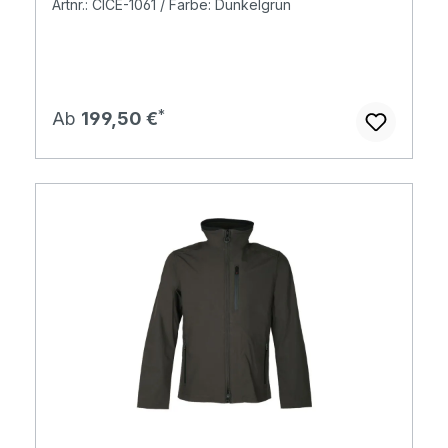
Artnr.: CICE-1061 / Farbe: Dunkelgrün
Regulärer Preis:
Ab
199,50 €