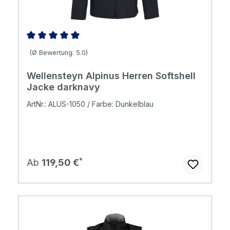
Durchschnittliche Bewertung von 5 von 5 Sternen
(Ø Bewertung: 5.0)
Wellensteyn Alpinus Herren Softshell
Jacke darknavy
ArtNr.: ALUS-1050 / Farbe: Dunkelblau
Regulärer Preis:
Ab
119,50 €