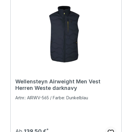
Wellensteyn Airweight Men Vest
Herren Weste darknavy
Artnr.: AIRWV-565 / Farbe: Dunkelblau
Regulärer Preis:
Ab
139,50 €