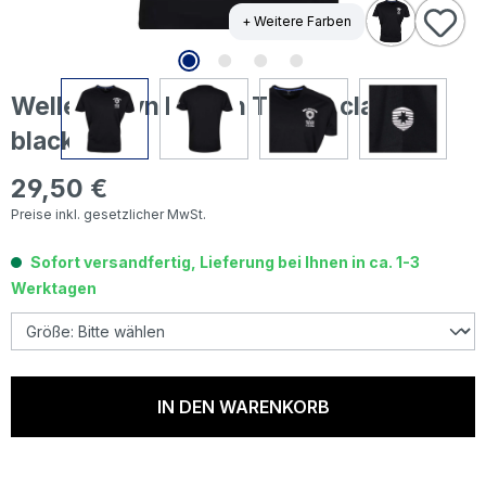
+ Weitere Farben
Wellensteyn Herren T-Shirt classic
black
29,50 €
Regulärer Preis:
Preise inkl. gesetzlicher MwSt.
Sofort versandfertig, Lieferung bei Ihnen in ca. 1-3
Werktagen
IN DEN WARENKORB