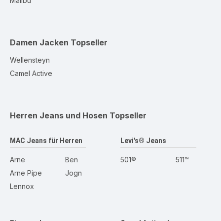
Malibu
Damen Jacken
Topseller
Wellensteyn
Camel Active
Herren Jeans und Hosen
Topseller
MAC Jeans für Herren
Levi's® Jeans
Arne
Ben
501®
511™
Arne Pipe
Jogn
Lennox