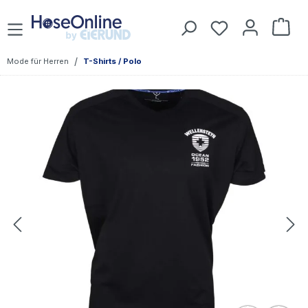
Zum Hauptinhalt springen
Du hast 0 Prod
War
/
Mode für Herren
T-Shirts / Polo
Bildergalerie überspringen