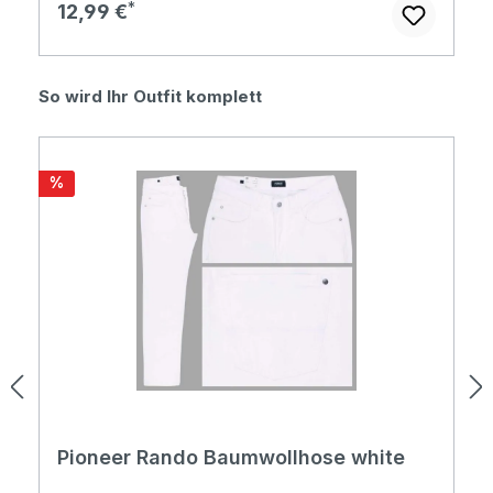
Regulärer Preis:
12,99 €
Produktgalerie überspringen
So wird Ihr Outfit komplett
Rabatt
%
Pioneer Rando Baumwollhose white