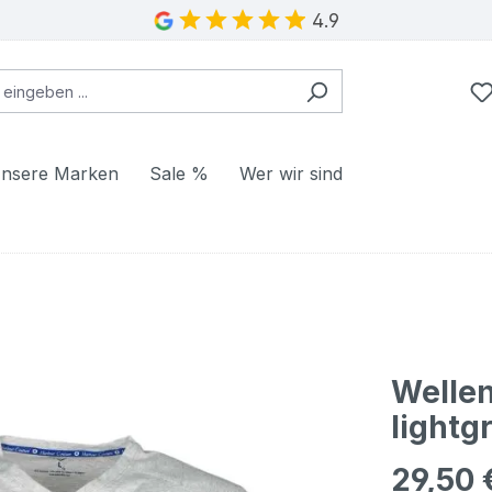
4.9
nsere Marken
Sale %
Wer wir sind
Wellen
light
29,50 
Regulärer Pr