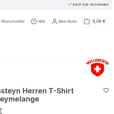
KAUF AUF RECHNUNG
Du hast 0 Produkte auf dem Merkzettel
Ware
0,00 €
Wunschzettel
Hilfe
steyn Herren T-Shirt
greymelange
€
eis: