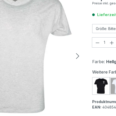
Preise inkl. ge
Lieferzei
Produkt
Farbe:
Hell
Weitere Far
Wellens
Produktnum
EAN:
404854