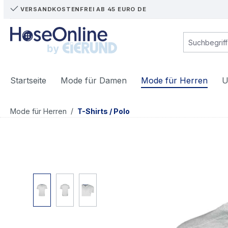
VERSANDKOSTENFREI AB 45 EURO DE
m Hauptinhalt springen
Zur Suche springen
Zur Hauptnavigation springen
Startseite
Mode für Damen
Mode für Herren
U
/
Mode für Herren
T-Shirts / Polo
Bildergalerie überspringen