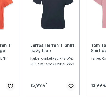
ren T-
Lerros Herren T-Shirt
Tom Ta
nge
navy blue
Shirt d
bNr.:
Farbe: dunkelblau - FarbNr.:
Farbe: Ro
480 / im Lerros Online Shop
Regulärer Preis:
Regulär
15,99 €
12,99 