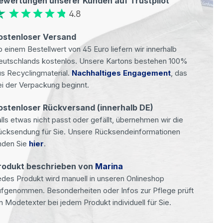
ewertungen unserer Kunden auf Trustpilot
4.8
ostenloser Versand
 einem Bestellwert von 45 Euro liefern wir innerhalb
eutschlands kostenlos. Unsere Kartons bestehen 100%
s Recyclingmaterial.
Nachhaltiges Engagement
, das
i der Verpackung beginnt.
ostenloser Rückversand (innerhalb DE)
lls etwas nicht passt oder gefällt, übernehmen wir die
ücksendung für Sie. Unsere Rücksendeinformationen
nden Sie
hier
.
rodukt beschrieben von
Marina
des Produkt wird manuell in unseren Onlineshop
ufgenommen. Besonderheiten oder Infos zur Pflege prüft
n Modetexter bei jedem Produkt individuell für Sie.