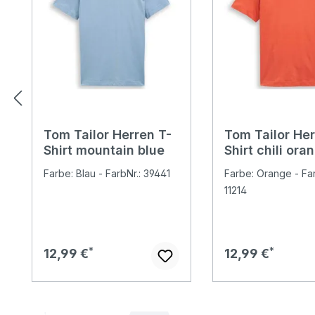
Tom Tailor Herren T-
Tom Tailor Her
Shirt mountain blue
Shirt chili ora
Farbe: Blau - FarbNr.: 39441
Farbe: Orange - Far
11214
Regulärer Preis:
Regulärer Preis:
12,99 €
12,99 €