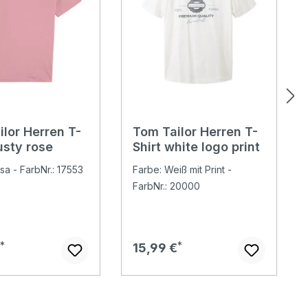
ilor Herren T-
Tom Tailor Herren T-
usty rose
Shirt white logo print
sa - FarbNr.: 17553
Farbe: Weiß mit Print -
FarbNr.: 20000
er Preis:
Regulärer Preis:
€
15,99 €