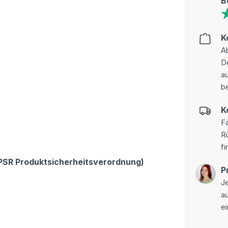
B
K
Ab
D
au
be
K
Fa
R
fi
GPSR Produktsicherheitsverordnung)
P
Je
a
ei