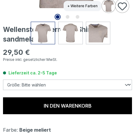
+ Weitere Farben
Wellensteyn Herren T-Shirt
sandmelange
29,50 €
Regulärer Preis:
Preise inkl. gesetzlicher MwSt.
Lieferzeit ca. 2-5 Tage
IN DEN WARENKORB
Farbe:
Beige meliert