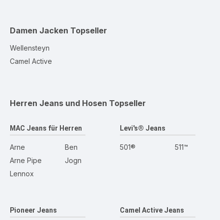
Damen Jacken
Topseller
Wellensteyn
Camel Active
Herren Jeans und Hosen
Topseller
MAC Jeans für Herren
Levi's® Jeans
Arne
Ben
501®
511™
Arne Pipe
Jogn
Lennox
Pioneer Jeans
Camel Active Jeans