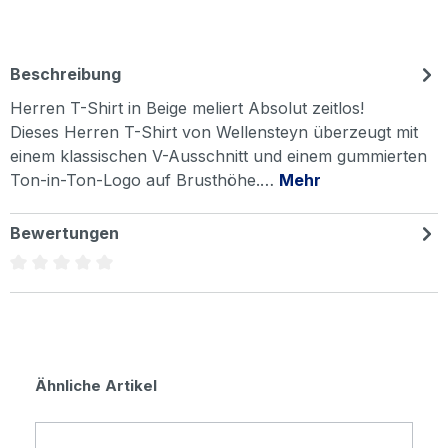
Beschreibung
Herren T-Shirt in Beige meliert Absolut zeitlos!
Dieses Herren T-Shirt von Wellensteyn überzeugt mit
einem klassischen V-Ausschnitt und einem gummierten
Ton-in-Ton-Logo auf Brusthöhe.…
Mehr
Bewertungen
Durchschnittliche Bewertung von 0 von 5 Sternen
Produktgalerie überspringen
Ähnliche Artikel