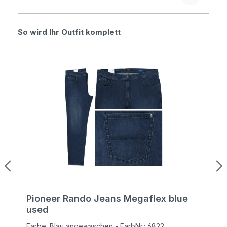
Produktgalerie überspringen
So wird Ihr Outfit komplett
Pioneer Rando Jeans Megaflex blue
used
Farbe: Blau angewaschen - FarbNr.: 6822