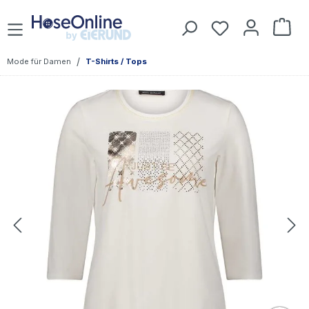
Zum Hauptinhalt springen
Du hast 0 Prod
War
/
Mode für Damen
T-Shirts / Tops
Bildergalerie überspringen