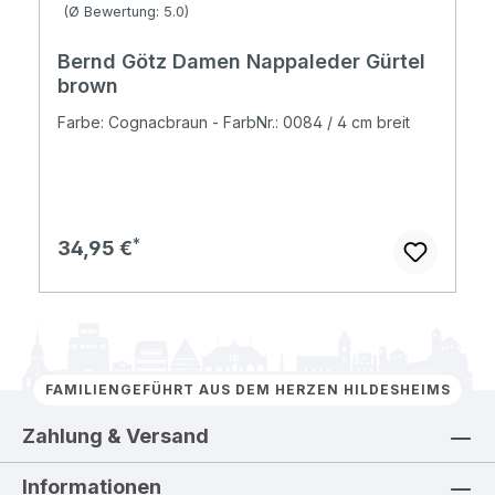
Durchschnittliche Bewertung von 5 von 5 Sternen
(Ø Bewertung: 5.0)
Bernd Götz Damen Nappaleder Gürtel
brown
Farbe: Cognacbraun - FarbNr.: 0084 / 4 cm breit
Regulärer Preis:
34,95 €
FAMILIENGEFÜHRT AUS DEM HERZEN HILDESHEIMS
Zahlung & Versand
Informationen