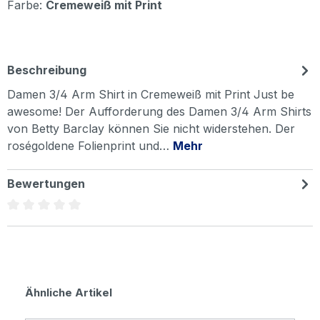
Farbe:
Cremeweiß mit Print
Beschreibung
Damen 3/4 Arm Shirt in Cremeweiß mit Print Just be
awesome! Der Aufforderung des Damen 3/4 Arm Shirts
von Betty Barclay können Sie nicht widerstehen. Der
roségoldene Folienprint und…
Mehr
Bewertungen
Durchschnittliche Bewertung von 0 von 5 Sternen
Produktgalerie überspringen
Ähnliche Artikel