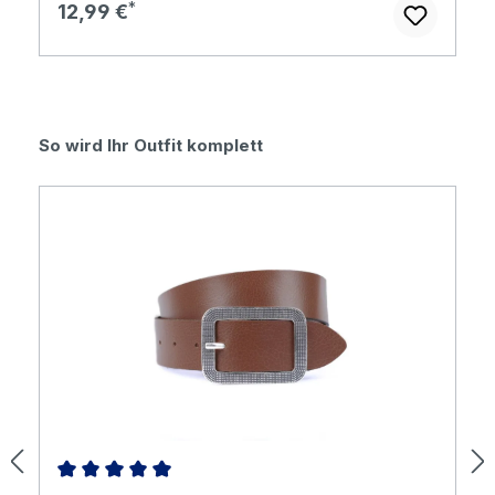
Regulärer Preis:
12,99 €
Produktgalerie überspringen
So wird Ihr Outfit komplett