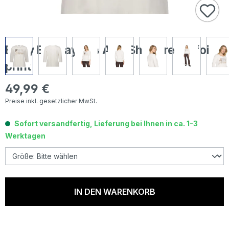
Betty Barclay 3/4 Arm Shirt cream foil
print
49,99 €
Regulärer Preis:
Preise inkl. gesetzlicher MwSt.
Sofort versandfertig, Lieferung bei Ihnen in ca. 1-3
Werktagen
IN DEN WARENKORB