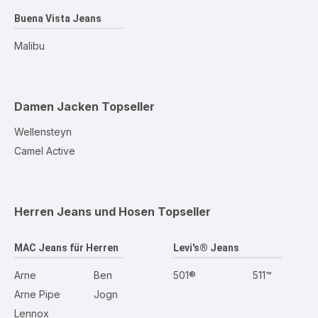
Buena Vista Jeans
Malibu
Damen Jacken
Topseller
Wellensteyn
Camel Active
Herren Jeans und Hosen
Topseller
MAC Jeans für Herren
Levi's® Jeans
Arne
Ben
501®
511™
Arne Pipe
Jogn
Lennox