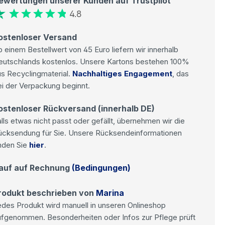
ewertungen unserer Kunden auf Trustpilot
4.8
ostenloser Versand
 einem Bestellwert von 45 Euro liefern wir innerhalb
eutschlands kostenlos. Unsere Kartons bestehen 100%
s Recyclingmaterial.
Nachhaltiges Engagement
, das
i der Verpackung beginnt.
ostenloser Rückversand (innerhalb DE)
lls etwas nicht passt oder gefällt, übernehmen wir die
ücksendung für Sie. Unsere Rücksendeinformationen
nden Sie
hier
.
auf auf Rechnung
(Bedingungen)
rodukt beschrieben von
Marina
des Produkt wird manuell in unseren Onlineshop
ufgenommen. Besonderheiten oder Infos zur Pflege prüft