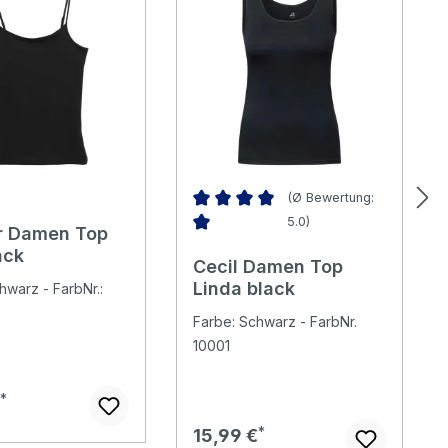
(Ø Bewertung:
5.0)
er Damen Top
Durchschnittliche Bewertung von 5 v
ack
Cecil Damen Top
Linda black
hwarz - FarbNr.:
Farbe: Schwarz - FarbNr.
10001
er Preis:
€
Regulärer Preis:
15,99 €