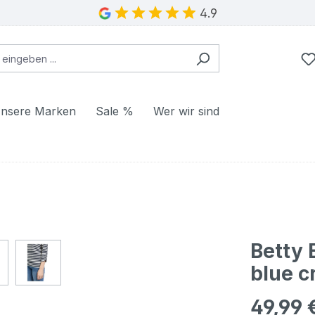
4.9
nsere Marken
Sale %
Wer wir sind
Betty 
blue c
49,99 
Regulärer Pr