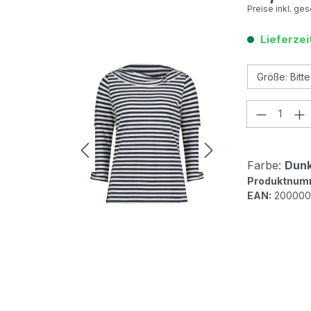
Preise inkl. ge
Lieferzei
Produkt
Farbe:
Dunk
Produktnum
EAN:
200000