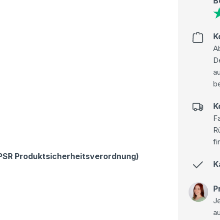
B
K
Ab
D
au
be
K
Fa
R
fi
GPSR Produktsicherheitsverordnung)
K
P
Je
a