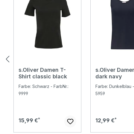
s.Oliver Damen T-
s.Oliver Dame
Shirt classic black
dark navy
Farbe: Schwarz - FarbNr.:
Farbe: Dunkelblau -
9999
5959
Regulärer Preis:
Regulärer Preis:
15,99 €
12,99 €