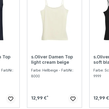
n Top
s.Oliver Damen Top
s.Oliv
light cream beige
soft bl
 FarbNr.:
Farbe: Hellbeige - FarbNr.:
Farbe: Sc
8000
9999
Regulärer Preis:
Regulär
12,99 €
12,99 