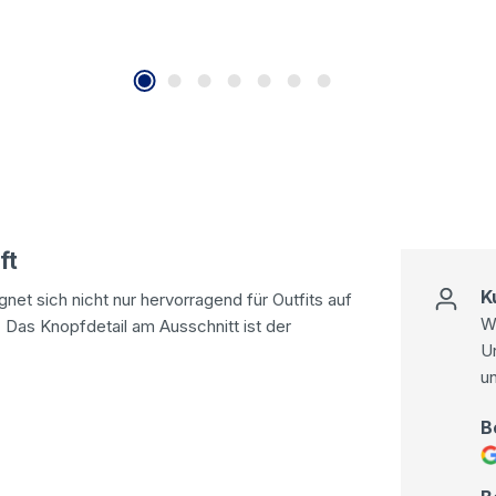
ft
K
net sich nicht nur hervorragend für Outfits auf
Wi
. Das Knopfdetail am Ausschnitt ist der
U
u
B