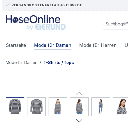
VERSANDKOSTENFREI AB 45 EURO DE
m Hauptinhalt springen
Zur Suche springen
Zur Hauptnavigation springen
Startseite
Mode für Damen
Mode für Herren
U
/
Mode für Damen
T-Shirts / Tops
Bildergalerie überspringen