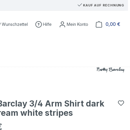
KAUF AUF RECHNUNG
Du hast 0 Produkte auf dem Merkzettel
Ware
0,00 €
Wunschzettel
Hilfe
Barclay 3/4 Arm Shirt dark
ream white stripes
€
eis: