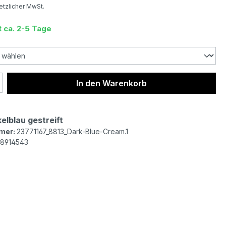
setzlicher MwSt.
t ca. 2-5 Tage
 Anzahl: Gib den gewünschten Wert ein 
In den Warenkorb
elblau gestreift
mer:
23771167_8813_Dark-Blue-Cream.1
8914543