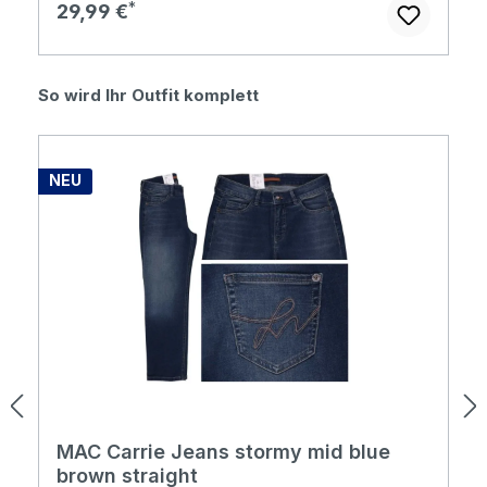
Regulärer Preis:
29,99 €
Produktgalerie überspringen
So wird Ihr Outfit komplett
NEU
MAC Carrie Jeans stormy mid blue
brown straight