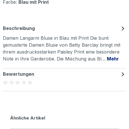
Farbe:
Blau mit Print
Beschreibung
Damen Langarm Bluse in Blau mit Print Die bunt
gemusterte Damen Bluse von Betty Barclay bringt mit
ihrem ausdrucksstarken Paisley Print eine besondere
Note in Ihre Garderobe. Die Mischung aus Bl…
Mehr
Bewertungen
Durchschnittliche Bewertung von 0 von 5 Sternen
Produktgalerie überspringen
Ähnliche Artikel