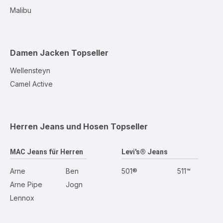
Malibu
Damen Jacken
Topseller
Wellensteyn
Camel Active
Herren Jeans und Hosen
Topseller
MAC Jeans für Herren
Levi's® Jeans
Arne
Ben
501®
511™
Arne Pipe
Jogn
Lennox