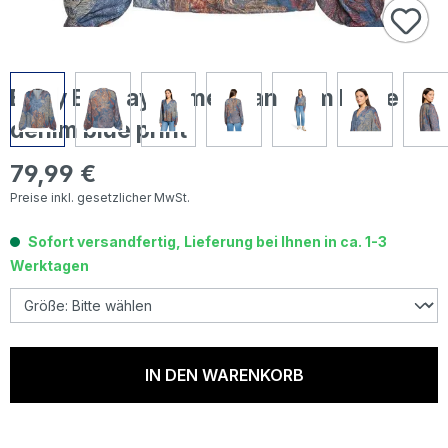
Betty Barclay Damen Langarm Bluse
denim blue print
79,99 €
Regulärer Preis:
Preise inkl. gesetzlicher MwSt.
Sofort versandfertig, Lieferung bei Ihnen in ca. 1-3
Werktagen
IN DEN WARENKORB