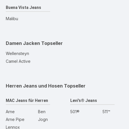
Buena Vista Jeans
Malibu
Damen Jacken
Topseller
Wellensteyn
Camel Active
Herren Jeans und Hosen
Topseller
MAC Jeans für Herren
Levi's® Jeans
Arne
Ben
501®
511™
Arne Pipe
Jogn
Lennox