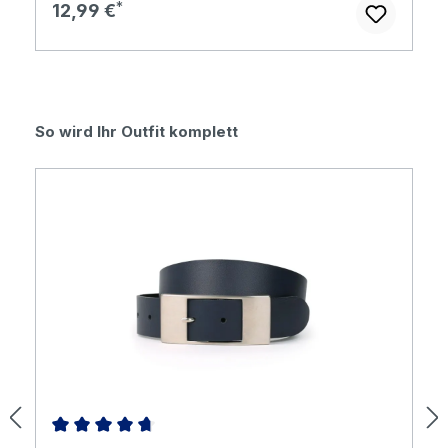
Regulärer Preis:
12,99 €
Produktgalerie überspringen
So wird Ihr Outfit komplett