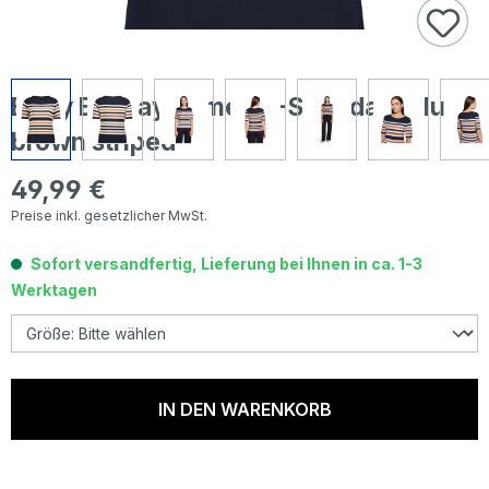
Betty Barclay Damen T-Shirt dark blue
brown striped
49,99 €
Regulärer Preis:
Preise inkl. gesetzlicher MwSt.
Sofort versandfertig, Lieferung bei Ihnen in ca. 1-3
Werktagen
IN DEN WARENKORB