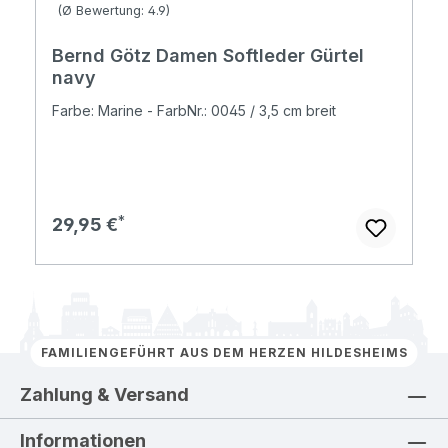
Durchschnittliche Bewertung von 4.86 von 5 Sternen
(Ø Bewertung: 4.9)
Bernd Götz Damen Softleder Gürtel
navy
Farbe: Marine - FarbNr.: 0045 / 3,5 cm breit
Regulärer Preis:
29,95 €
FAMILIENGEFÜHRT AUS DEM HERZEN HILDESHEIMS
Zahlung & Versand
Informationen