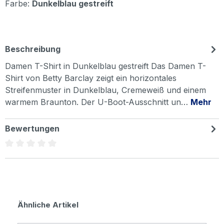
Farbe:
Dunkelblau gestreift
Beschreibung
Damen T-Shirt in Dunkelblau gestreift Das Damen T-
Shirt von Betty Barclay zeigt ein horizontales
Streifenmuster in Dunkelblau, Cremeweiß und einem
warmem Braunton. Der U-Boot-Ausschnitt un…
Mehr
Bewertungen
Durchschnittliche Bewertung von 0 von 5 Sternen
Produktgalerie überspringen
Ähnliche Artikel