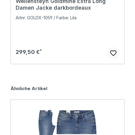
Wellensteyn Goldmine Extra Long
Damen Jacke darkbordeaux
Artnr: GOLDX-1059 / Farbe: Lila
Regulärer Preis:
299,50 €
Produktgalerie überspringen
Ähnliche Artikel