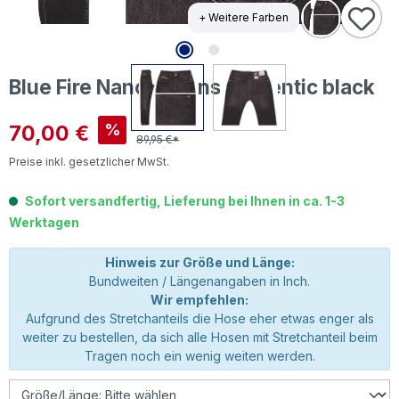
+ Weitere Farben
Blue Fire Nancy Jeans authentic black
Verkaufspreis:
70,00 €
%
89,95 €*
Preise inkl. gesetzlicher MwSt.
Sofort versandfertig, Lieferung bei Ihnen in ca. 1-3
Werktagen
Hinweis zur Größe und Länge:
Bundweiten / Längenangaben in Inch.
Wir empfehlen:
Aufgrund des Stretchanteils die Hose eher etwas enger als
weiter zu bestellen, da sich alle Hosen mit Stretchanteil beim
Tragen noch ein wenig weiten werden.