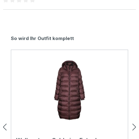
Durchschnittliche Bewertung von 0 von 5 Sternen
Produktgalerie überspringen
So wird Ihr Outfit komplett