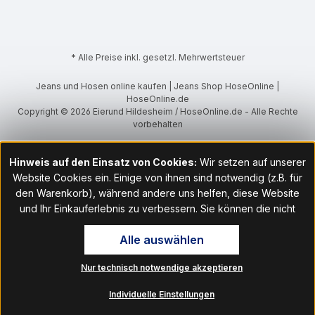
* Alle Preise inkl. gesetzl. Mehrwertsteuer
Jeans und Hosen online kaufen | Jeans Shop HoseOnline |
HoseOnline.de
Copyright © 2026 Eierund Hildesheim / HoseOnline.de - Alle Rechte
vorbehalten
Hinweis auf den Einsatz von Cookies:
Wir setzen auf unserer
Website Cookies ein. Einige von ihnen sind notwendig (z.B. für
den Warenkorb), während andere uns helfen, diese Website
und Ihr Einkauferlebnis zu verbessern. Sie können die nicht
notwendigen Cookies mit Klick auf „OK“ akzeptieren oder per
Alle auswählen
Klick auf "Nur technisch notwendige akzeptieren" ablehnen. Den
Zugang zu den Cookie-Einstellungen finden Sie im Fußbereich
Nur technisch notwendige akzeptieren
unserer Website im Menüpunkt „Informationen“. Dort können Sie
die Einstellungen jederzeit ändern.
Individuelle Einstellungen