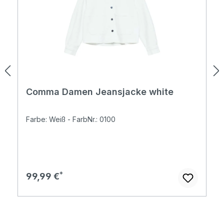
Comma Damen Jeansjacke white
Farbe: Weiß - FarbNr.: 0100
Regulärer Preis:
99,99 €