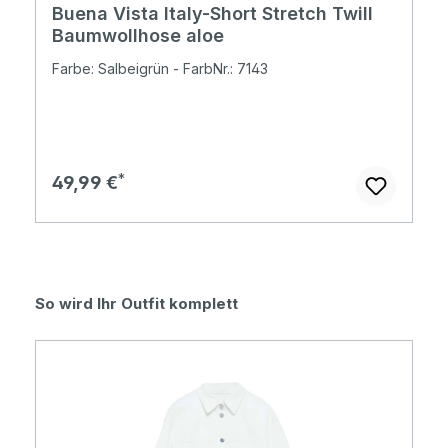
Buena Vista Italy-Short Stretch Twill
Baumwollhose aloe
Farbe: Salbeigrün - FarbNr.: 7143
Regulärer Preis:
49,99 €
Produktgalerie überspringen
So wird Ihr Outfit komplett