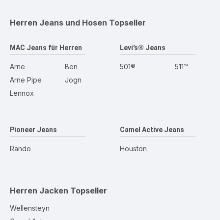
Herren Jeans und Hosen
Topseller
MAC Jeans für Herren
Levi's® Jeans
Arne
Ben
501®
511™
Arne Pipe
Jogn
Lennox
Pioneer Jeans
Camel Active Jeans
Rando
Houston
Herren Jacken
Topseller
Wellensteyn