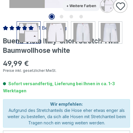
+ Weitere Farben
1 Bewertung
Durchschnittliche Bewertung von 5 von 5 Sternen
Buena Vista Italy-Short Stretch Twill
Baumwollhose white
49,99 €
Regulärer Preis:
Preise inkl. gesetzlicher MwSt.
Sofort versandfertig, Lieferung bei Ihnen in ca. 1-3
Werktagen
Wir empfehlen:
Aufgrund des Stretchanteils die Hose eher etwas enger als
weiter zu bestellen, da sich alle Hosen mit Stretchanteil beim
Tragen noch ein wenig weiten werden.