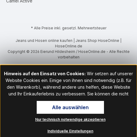
Camel Active
* Alle Preise inkl. gesetzl. Mehrwertsteuer
Jeans und Hosen online kaufen | Jeans Shop HoseOnline |
HoseOnline.de
Copyright © 2026 Eierund Hildesheim / HoseOnline.de - Alle Rechte
vorbehalten
Hinweis auf den Einsatz von Cookies:
Wir setzen auf unserer
Website Cookies ein. Einige von ihnen sind notwendig (z.B. für
den Warenkorb), während andere uns helfen, diese Website
und Ihr Einkauferlebnis zu verbessern. Sie können die nicht
notwendigen Cookies mit Klick auf „OK“ akzeptieren oder per
Alle auswählen
Klick auf "Nur technisch notwendige akzeptieren" ablehnen. Den
Zugang zu den Cookie-Einstellungen finden Sie im Fußbereich
Nur technisch notwendige akzeptieren
unserer Website im Menüpunkt „Informationen“. Dort können Sie
die Einstellungen jederzeit ändern.
Individuelle Einstellungen