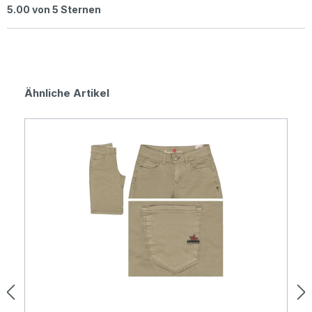
Durchschnittliche Bewertung von 5 von 5 Sternen
5.00 von 5 Sternen
Produktgalerie überspringen
Ähnliche Artikel