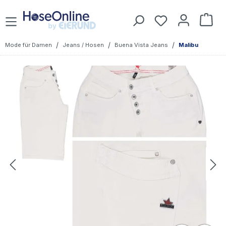
Zum Hauptinhalt springen
Du hast 0 Prod
War
/
/
/
Mode für Damen
Jeans / Hosen
Buena Vista Jeans
Malibu
Bildergalerie überspringen