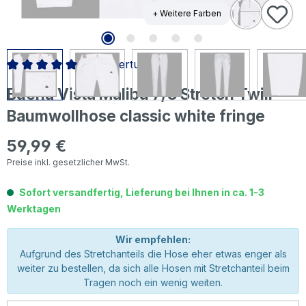
+ Weitere Farben
1 Bewertung
Durchschnittliche Bewertung von 5 von 5 Sternen
Buena Vista Malibu 7/8 Stretch Twill
Baumwollhose classic white fringe
59,99 €
Regulärer Preis:
Preise inkl. gesetzlicher MwSt.
Sofort versandfertig, Lieferung bei Ihnen in ca. 1-3
Werktagen
Wir empfehlen:
Aufgrund des Stretchanteils die Hose eher etwas enger als
weiter zu bestellen, da sich alle Hosen mit Stretchanteil beim
Tragen noch ein wenig weiten.