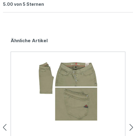
Durchschnittliche Bewertung von 5 von 5 Sternen
5.00 von 5 Sternen
Produktgalerie überspringen
Ähnliche Artikel