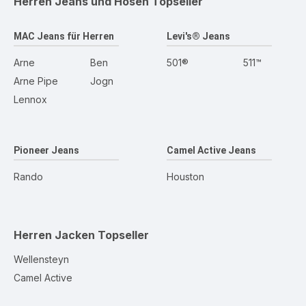
Herren Jeans und Hosen
Topseller
MAC Jeans für Herren
Levi's® Jeans
Arne
Ben
501®
511™
Arne Pipe
Jogn
Lennox
Pioneer Jeans
Camel Active Jeans
Rando
Houston
Herren Jacken
Topseller
Wellensteyn
Camel Active