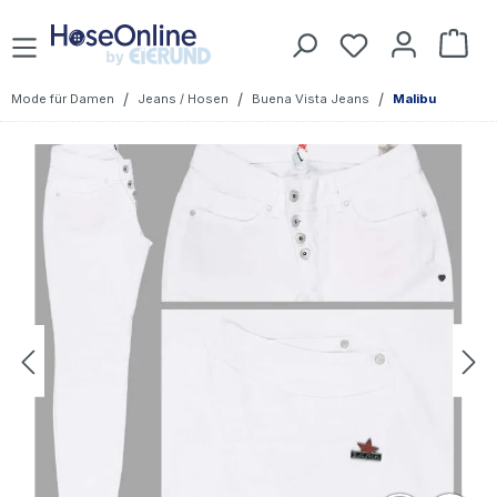
Zum Hauptinhalt springen
Du hast 0 Prod
War
/
/
/
Mode für Damen
Jeans / Hosen
Buena Vista Jeans
Malibu
Bildergalerie überspringen