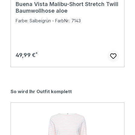
Buena Vista Malibu-Short Stretch Twill
Baumwollhose aloe
Farbe: Salbeigrün - FarbNr.: 7143
Regulärer Preis:
49,99 €
Produktgalerie überspringen
So wird Ihr Outfit komplett