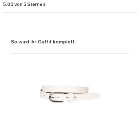
Durchschnittliche Bewertung von 5 von 5 Sternen
5.00 von 5 Sternen
Produktgalerie überspringen
So wird Ihr Outfit komplett