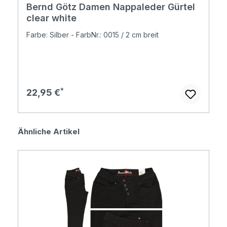
Bernd Götz Damen Nappaleder Gürtel
clear white
Farbe: Silber - FarbNr.: 0015 / 2 cm breit
Regulärer Preis:
22,95 €
Produktgalerie überspringen
Ähnliche Artikel