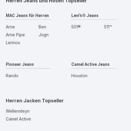
Herren Jeans und Hosen
Topseller
MAC Jeans für Herren
Levi's® Jeans
Arne
Ben
501®
511™
Arne Pipe
Jogn
Lennox
Pioneer Jeans
Camel Active Jeans
Rando
Houston
Herren Jacken
Topseller
Wellensteyn
Camel Active