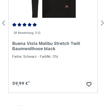
Durchschnittliche Bewertung von 5 von 5 Sternen
(Ø Bewertung: 5.0)
Buena Vista Malibu Stretch Twill
Baumwollhose black
Farbe: Schwarz - FarbNr.: 014
Regulärer Preis:
59,99 €