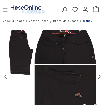
Zum Hauptinhalt springen
Du hast 0 Prod
War
/
/
/
Mode für Damen
Jeans / Hosen
Buena Vista Jeans
Malibu
Bildergalerie überspringen