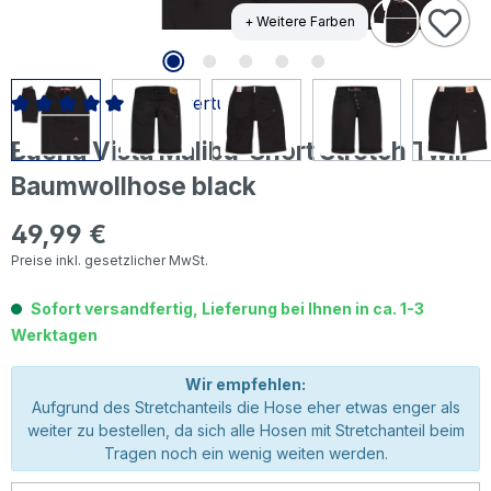
+ Weitere Farben
3 Bewertungen
Durchschnittliche Bewertung von 5 von 5 Sternen
Buena Vista Malibu-Short Stretch Twill
Baumwollhose black
49,99 €
Regulärer Preis:
Preise inkl. gesetzlicher MwSt.
Sofort versandfertig, Lieferung bei Ihnen in ca. 1-3
Werktagen
Wir empfehlen:
Aufgrund des Stretchanteils die Hose eher etwas enger als
weiter zu bestellen, da sich alle Hosen mit Stretchanteil beim
Tragen noch ein wenig weiten werden.