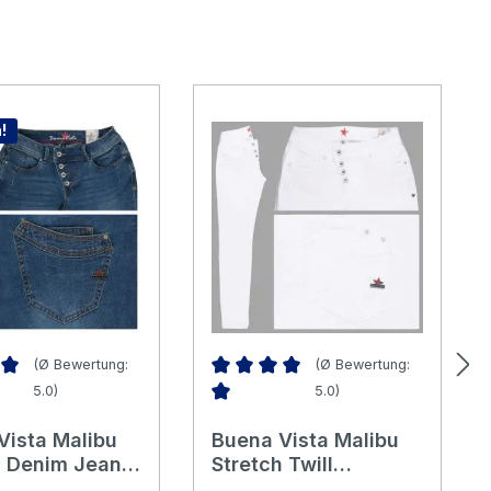
!
(Ø Bewertung:
(Ø Bewertung:
5.0)
5.0)
nen
nittliche Bewertung von 5 von 5 Sternen
Durchschnittliche Bewertung von 5 v
Vista Malibu
Buena Vista Malibu
h Denim Jeans
Stretch Twill
one
Baumwollhose clear