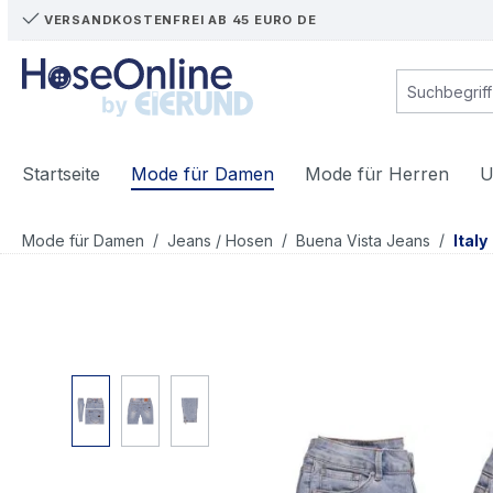
VERSANDKOSTENFREI AB 45 EURO DE
m Hauptinhalt springen
Zur Suche springen
Zur Hauptnavigation springen
Startseite
Mode für Damen
Mode für Herren
U
/
/
/
Mode für Damen
Jeans / Hosen
Buena Vista Jeans
Italy
Bildergalerie überspringen