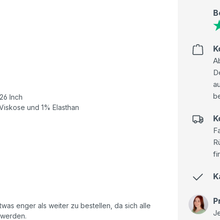
B
K
Ab
D
au
be
 26 Inch
Viskose und 1% Elasthan
K
Fa
R
fi
K
P
as enger als weiter zu bestellen, da sich alle
Je
 werden.