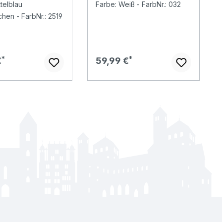
ttelblau
Farbe: Weiß - FarbNr.: 032
white
en - FarbNr.: 2519
er Preis:
Regulärer Preis:
€
59,99 €