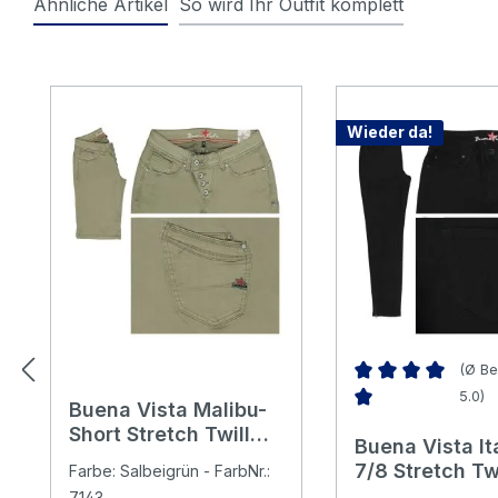
Ähnliche Artikel
So wird Ihr Outfit komplett
Produktgalerie überspringen
Wieder da!
(Ø Be
5.0)
Buena Vista Malibu-
Durchschnittliche 
Short Stretch Twill
Buena Vista It
Baumwollhose aloe
7/8 Stretch Twi
Farbe: Salbeigrün - FarbNr.:
Baumwollhose
7143