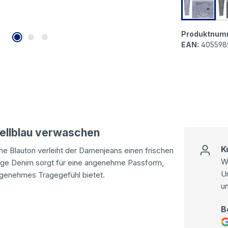
Buena V
Produktnum
EAN:
405598
Hellblau verwaschen
K
ne Blauton verleiht der Damenjeans einen frischen
Wi
rtige Denim sorgt für eine angenehme Passform,
U
ngenehmes Tragegefühl bietet.
u
B