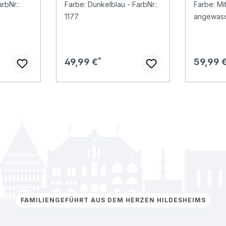
rbNr.:
Farbe: Dunkelblau - FarbNr.:
Farbe: Mi
dark blue
1177
angewasch
Regulärer Preis:
Regulär
49,99 €
59,99 
FAMILIENGEFÜHRT AUS DEM HERZEN HILDESHEIMS