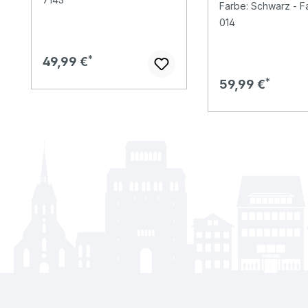
Farbe: Schwarz - Fa
014
Regulärer Preis:
49,99 €
Regulärer Preis:
59,99 €