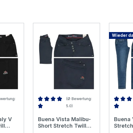
Wieder da
wertung:
(Ø Bewertung:
5.0)
Bewertung von 5 von 5 Sternen
Durchschnittliche Bewertung von 5 von 5 Ster
Durchsch
aly V
Buena Vista Malibu-
Buena 
ll
Short Stretch Twill
Stretc
 black
Baumwollhose soft
mid st