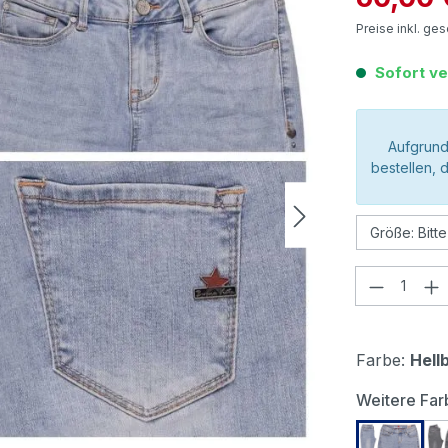
Preise inkl. ge
Sofort ve
Aufgrund
bestellen, 
Produkt
Farbe:
Hell
Weitere Far