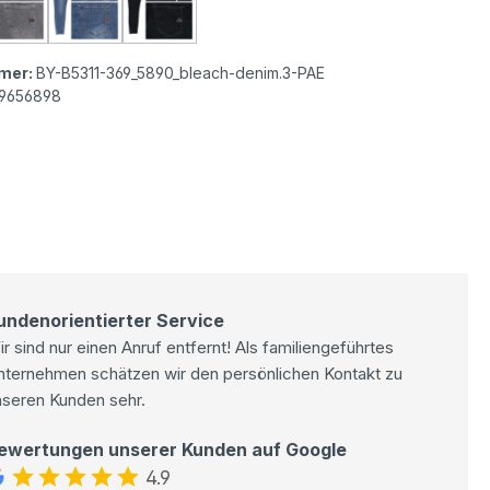
ista Italy V 7/8 Stretch Denim Jeans bleach denim
Buena Vista Italy V 7/8 Stretch Denim Jeans faded grey
Buena Vista Italy V 7/8 Stretch Denim Jeans mid
Buena Vista Italy V 7/8 Stretch Denim 
mer:
BY-B5311-369_5890_bleach-denim.3-PAE
9656898
undenorientierter Service
r sind nur einen Anruf entfernt! Als familiengeführtes
nternehmen schätzen wir den persönlichen Kontakt zu
nseren Kunden sehr.
ewertungen unserer Kunden auf Google
4.9