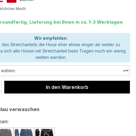
setzlicher MwSt.
rsandfertig, Lieferung bei Ihnen in ca. 1-3 Werktagen
Wir empfehlen:
 des Stretchanteils die Hose eher etwas enger als weiter zu
da sich alle Hosen mit Stretchanteil beim Tragen noch ein wenig
weiten werden.
 Anzahl: Gib den gewünschten Wert ein 
In den Warenkorb
blau verwaschen
auswählen
ben: