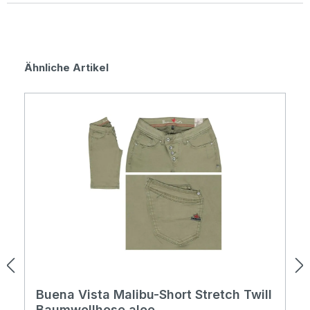
Produktgalerie überspringen
Ähnliche Artikel
Buena Vista Malibu-Short Stretch Twill
Baumwollhose aloe