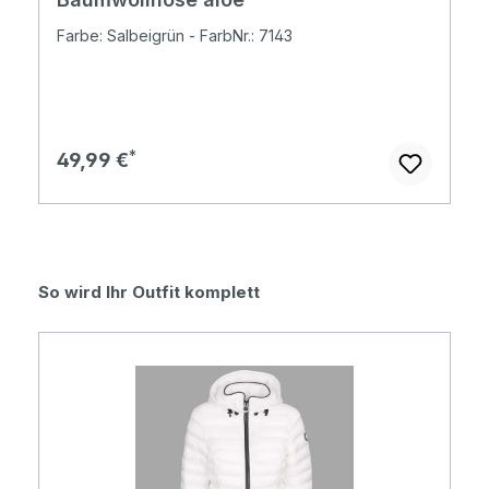
Farbe: Salbeigrün - FarbNr.: 7143
Regulärer Preis:
49,99 €
Produktgalerie überspringen
So wird Ihr Outfit komplett