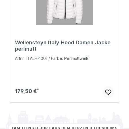
Wellensteyn Italy Hood Damen Jacke
perlmutt
Artnr.: ITALH-1001 / Farbe: Perlmuttweiß
Regulärer Preis:
179,50 €
FAMILIENGEFÜHRT AUS DEM HERZEN HILDESHEIMS