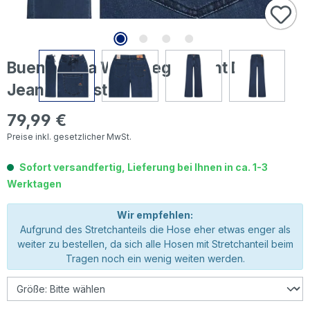
Buena Vista Wide Leg-L Light Denim
Jeans dark stone
79,99 €
Regulärer Preis:
Preise inkl. gesetzlicher MwSt.
Sofort versandfertig, Lieferung bei Ihnen in ca. 1-3
Werktagen
Wir empfehlen:
Aufgrund des Stretchanteils die Hose eher etwas enger als
weiter zu bestellen, da sich alle Hosen mit Stretchanteil beim
Tragen noch ein wenig weiten werden.