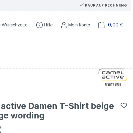
KAUF AUF RECHNUNG
Du hast 0 Produkte auf dem Merkzettel
Ware
0,00 €
Wunschzettel
Hilfe
active Damen T-Shirt beige
ge wording
€
eis: