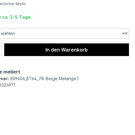
setzlicher MwSt.
t ca. 2-5 Tage
 Anzahl: Gib den gewünschten Wert ein 
In den Warenkorb
e meliert
mer:
309606_8T64_78-Beige Melange.1
6324971