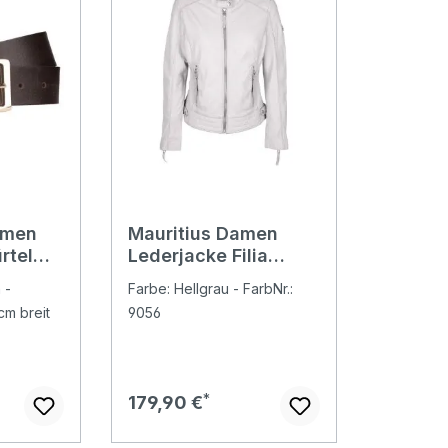
amen
Mauritius Damen
rtel
Lederjacke Filia
silver grey
 -
Farbe: Hellgrau - FarbNr.:
cm breit
9056
Regulärer Preis:
179,90 €