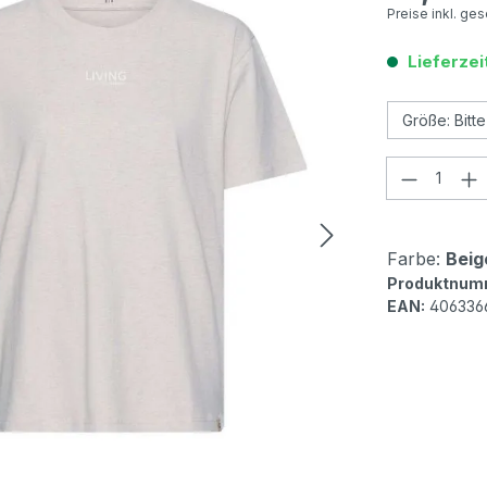
Preise inkl. ge
Lieferzei
Produkt
Farbe:
Beig
Produktnum
EAN:
406336