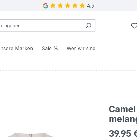
4.9
nsere Marken
Sale %
Wer wir sind
Camel 
melan
39,95 
Regulärer Pr