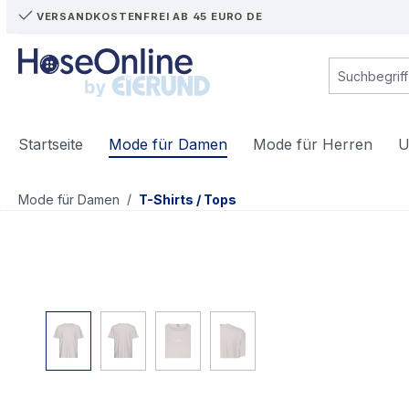
VERSANDKOSTENFREI AB 45 EURO DE
m Hauptinhalt springen
Zur Suche springen
Zur Hauptnavigation springen
Startseite
Mode für Damen
Mode für Herren
U
/
Mode für Damen
T-Shirts / Tops
Bildergalerie überspringen