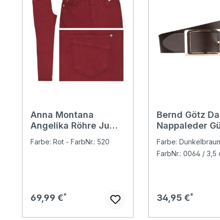
Anna Montana
Bernd Götz D
Angelika Röhre Jump
Nappaleder Gü
in Jeans dark cherry
dark brown
Farbe: Rot - FarbNr.: 520
Farbe: Dunkelbraun
FarbNr.: 0064 / 3,5 
Regulärer Preis:
Regulärer Preis:
69,99 €
34,95 €