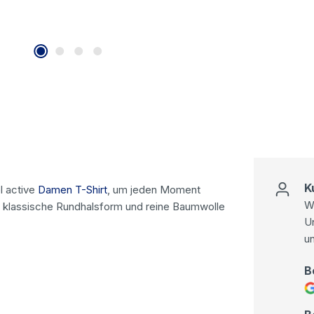
K
l active
Damen T-Shirt
, um jeden Moment
Wi
e klassische Rundhalsform und reine Baumwolle
U
u
B