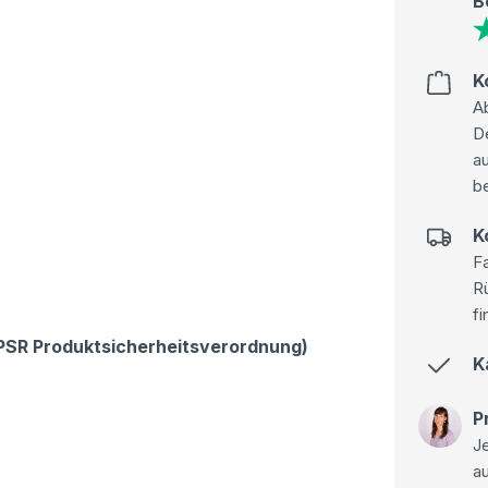
B
K
Ab
D
au
be
K
Fa
R
fi
GPSR Produktsicherheitsverordnung)
K
P
Je
a