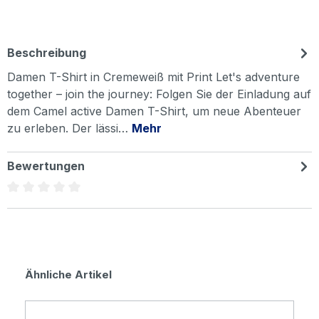
Beschreibung
Damen T-Shirt in Cremeweiß mit Print Let's adventure
together – join the journey: Folgen Sie der Einladung auf
dem Camel active Damen T-Shirt, um neue Abenteuer
zu erleben. Der lässi…
Mehr
Bewertungen
Durchschnittliche Bewertung von 0 von 5 Sternen
Produktgalerie überspringen
Ähnliche Artikel