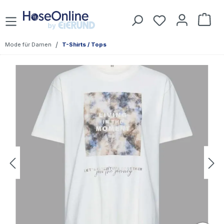
Zum Hauptinhalt springen
Du hast 0 Prod
War
/
Mode für Damen
T-Shirts / Tops
Bildergalerie überspringen