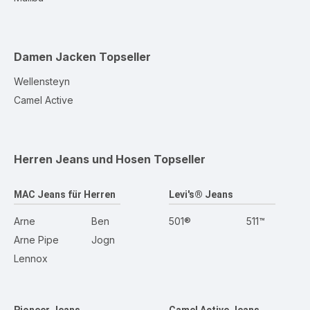
Damen Jacken
Topseller
Wellensteyn
Camel Active
Herren Jeans und Hosen
Topseller
MAC Jeans für Herren
Levi's® Jeans
Arne
Ben
501®
511™
Arne Pipe
Jogn
Lennox