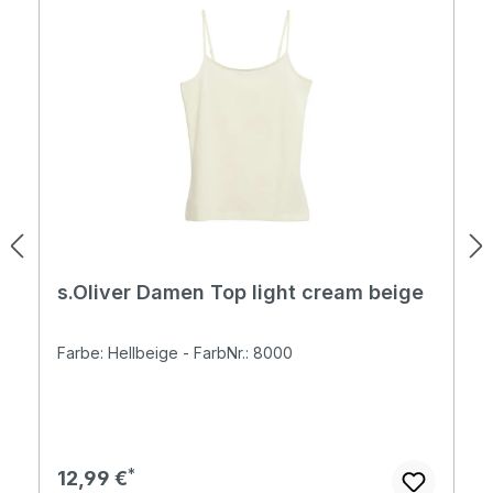
s.Oliver Damen Top light cream beige
Farbe: Hellbeige - FarbNr.: 8000
Regulärer Preis:
12,99 €