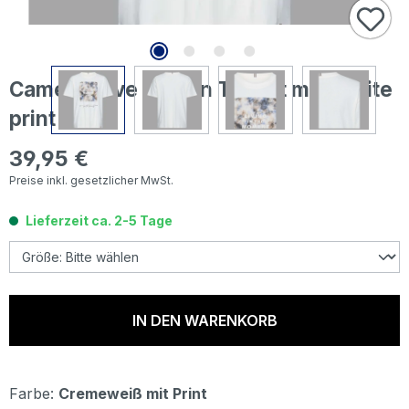
Camel active Damen T-Shirt milk white
print
39,95 €
Regulärer Preis:
Preise inkl. gesetzlicher MwSt.
Lieferzeit ca. 2-5 Tage
IN DEN WARENKORB
Farbe:
Cremeweiß mit Print