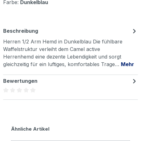
Farbe:
Dunkelblau
Beschreibung
Herren 1/2 Arm Hemd in Dunkelblau Die fühlbare
Waffelstruktur verleiht dem Camel active
Herrenhemd eine dezente Lebendigkeit und sorgt
gleichzeitig für ein luftiges, komfortables Trage…
Mehr
Bewertungen
Durchschnittliche Bewertung von 0 von 5 Sternen
Produktgalerie überspringen
Ähnliche Artikel