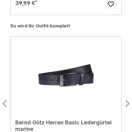
Regulärer Preis:
39,99 €
Produktgalerie überspringen
So wird Ihr Outfit komplett
Bernd Götz Herren Basic Ledergürtel
marine