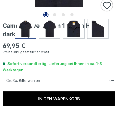
Camel active Herren 1/2 Arm Hemd
dark navy
69,95 €
Regulärer Preis:
Preise inkl. gesetzlicher MwSt.
Sofort versandfertig, Lieferung bei Ihnen in ca. 1-3
Werktagen
IN DEN WARENKORB