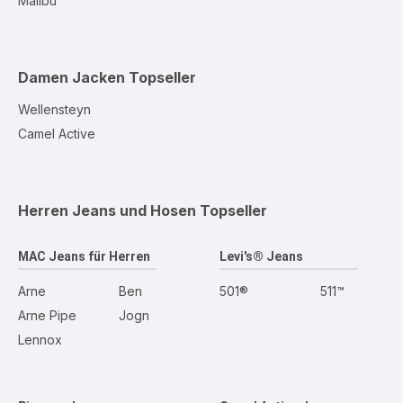
Malibu
Damen Jacken
Topseller
Wellensteyn
Camel Active
Herren Jeans und Hosen
Topseller
MAC Jeans für Herren
Levi's® Jeans
Arne
Ben
501®
511™
Arne Pipe
Jogn
Lennox