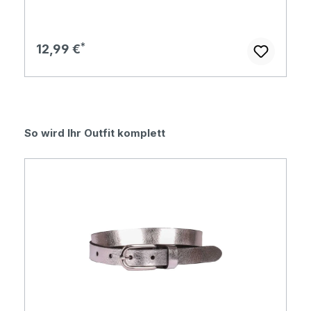
Regulärer Preis:
12,99 €
Produktgalerie überspringen
So wird Ihr Outfit komplett