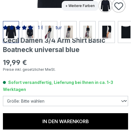
+ Weitere Farben
1 Bewertung
Durchschnittliche Bewertung von 5 von 5 Sternen
Cecil Damen 3/4 Arm Shirt Basic
Boatneck universal blue
19,99 €
Regulärer Preis:
Preise inkl. gesetzlicher MwSt.
Sofort versandfertig, Lieferung bei Ihnen in ca. 1-3
Werktagen
IN DEN WARENKORB