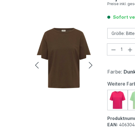
Preise inkl. ge
Sofort ve
Produkt
Farbe:
Dunk
Weitere Far
Cecil D
Produktnum
EAN:
406304