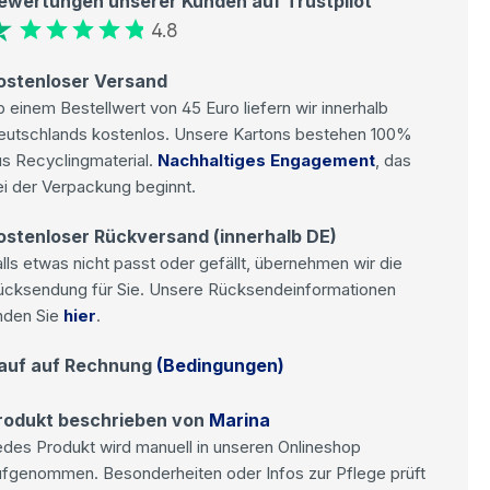
ewertungen unserer Kunden auf Trustpilot
4.8
ostenloser Versand
 einem Bestellwert von 45 Euro liefern wir innerhalb
eutschlands kostenlos. Unsere Kartons bestehen 100%
s Recyclingmaterial.
Nachhaltiges Engagement
, das
i der Verpackung beginnt.
ostenloser Rückversand (innerhalb DE)
lls etwas nicht passt oder gefällt, übernehmen wir die
ücksendung für Sie. Unsere Rücksendeinformationen
nden Sie
hier
.
auf auf Rechnung
(Bedingungen)
rodukt beschrieben von
Marina
des Produkt wird manuell in unseren Onlineshop
ufgenommen. Besonderheiten oder Infos zur Pflege prüft