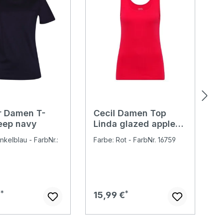
er Damen T-
Cecil Damen Top
deep navy
Linda glazed apple
red
nkelblau - FarbNr.:
Farbe: Rot - FarbNr. 16759
er Preis:
Regulärer Preis:
€
15,99 €