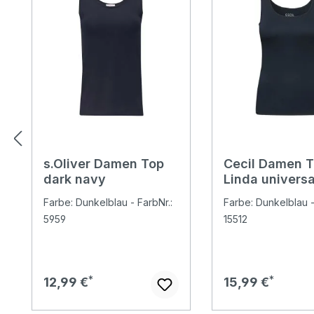
s.Oliver Damen Top
Cecil Damen 
dark navy
Linda universa
Farbe: Dunkelblau - FarbNr.:
Farbe: Dunkelblau -
5959
15512
Regulärer Preis:
Regulärer Preis:
12,99 €
15,99 €