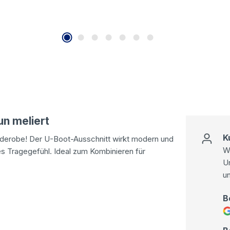
un meliert
K
 Garderobe! Der U-Boot-Ausschnitt wirkt modern und
Wi
es Tragegefühl. Ideal zum Kombinieren für
U
u
B