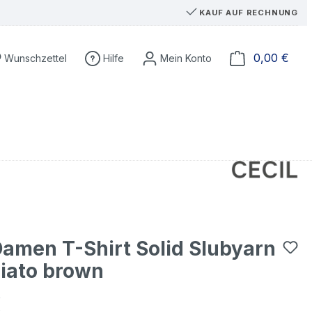
KAUF AUF RECHNUNG
Du hast 0 Produkte auf dem Merkzettel
Ware
0,00 €
Wunschzettel
Hilfe
Damen T-Shirt Solid Slubyarn
iato brown
€
eis: