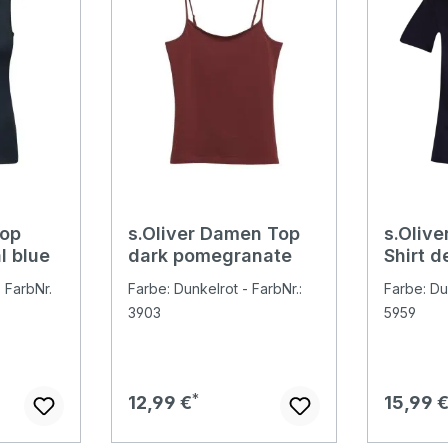
Top
s.Oliver Damen Top
s.Oliv
l blue
dark pomegranate
Shirt 
 FarbNr.
Farbe: Dunkelrot - FarbNr.:
Farbe: Du
3903
5959
Regulärer Preis:
Regulär
12,99 €
15,99 