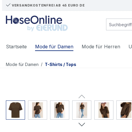
VERSANDKOSTENFREI AB 45 EURO DE
m Hauptinhalt springen
Zur Suche springen
Zur Hauptnavigation springen
Startseite
Mode für Damen
Mode für Herren
U
/
Mode für Damen
T-Shirts / Tops
Bildergalerie überspringen