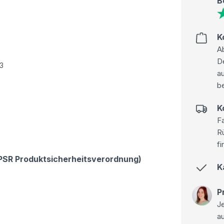
B
K
Ab
D
93
au
be
K
Fa
R
fi
GPSR Produktsicherheitsverordnung)
K
P
Je
a