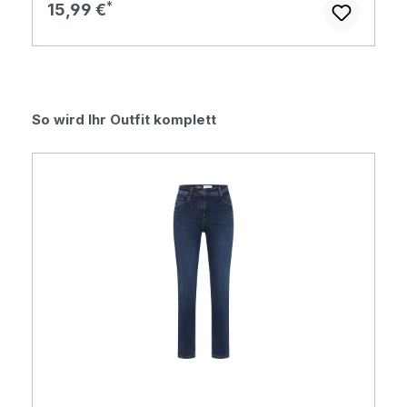
Regulärer Preis:
15,99 €
Produktgalerie überspringen
So wird Ihr Outfit komplett