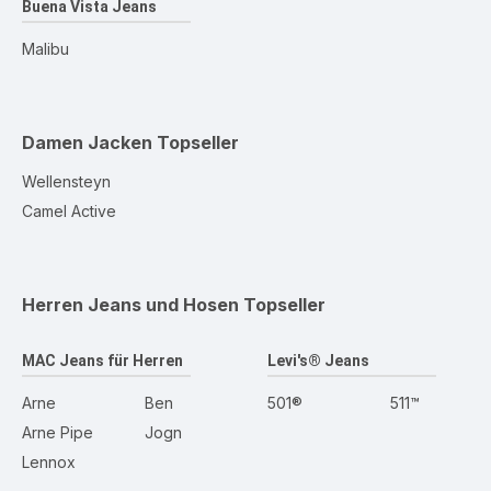
Buena Vista Jeans
Malibu
Damen Jacken
Topseller
Wellensteyn
Camel Active
Herren Jeans und Hosen
Topseller
MAC Jeans für Herren
Levi's® Jeans
Arne
Ben
501®
511™
Arne Pipe
Jogn
Lennox