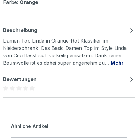
Farbe:
Orange
Beschreibung
Damen Top Linda in Orange-Rot Klassiker im
Kleiderschrank! Das Basic Damen Top im Style Linda
von Cecil lässt sich vielseitig einsetzen. Dank reiner
Baumwolle ist es dabei super angenehm zu…
Mehr
Bewertungen
Durchschnittliche Bewertung von 0 von 5 Sternen
Produktgalerie überspringen
Ähnliche Artikel