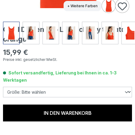
+ Weitere Farben
Cecil Damen Top Linda cherry tomato
orange
15,99 €
Regulärer Preis:
Preise inkl. gesetzlicher MwSt.
Sofort versandfertig, Lieferung bei Ihnen in ca. 1-3
Werktagen
IN DEN WARENKORB