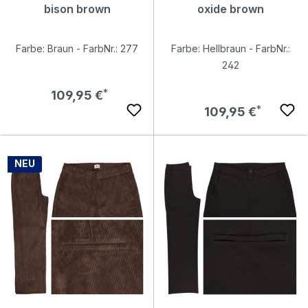
bison brown
oxide brown
Farbe: Braun - FarbNr.: 277
Farbe: Hellbraun - FarbNr.:
242
Regulärer Preis:
109,95 €
Regulärer Preis:
109,95 €
NEU