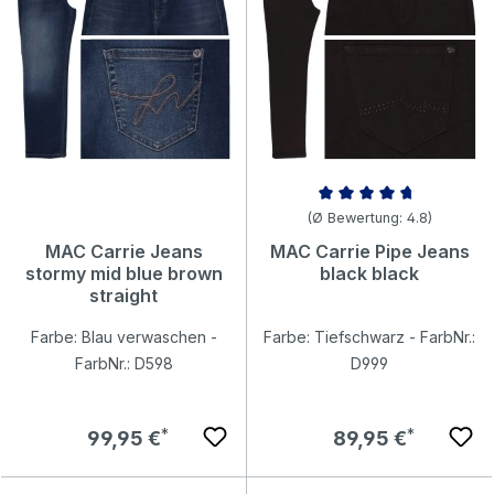
Durchschnittliche Bewertung v
(Ø Bewertung: 4.8)
MAC Carrie Jeans
MAC Carrie Pipe Jeans
stormy mid blue brown
black black
straight
Farbe: Blau verwaschen -
Farbe: Tiefschwarz - FarbNr.:
FarbNr.: D598
D999
Regulärer Preis:
Regulärer Preis:
99,95 €
89,95 €