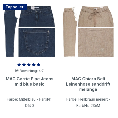
Topseller!
Durchschnittliche Bewertung von 4.95 von 5 Sternen
(Ø Bewertung: 4.9)
MAC Carrie Pipe Jeans
MAC Chiara Belt
mid blue basic
Leinenhose sanddrift
melange
Farbe: Mittelblau - FarbNr.:
Farbe: Hellbraun meliert -
D690
FarbNr.: 236M