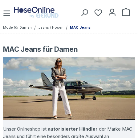
Zum Hauptinhalt springen
Du hast 0 Prod
War
/
/
Mode für Damen
Jeans / Hosen
MAC Jeans
MAC Jeans für Damen
Unser Onlineshop ist
autorisierter Händler
der Marke MAC
Jeans und führt eine besonders große Auswahl an