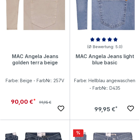
Durchschnittliche Bewertung v
(Ø Bewertung: 5.0)
MAC Angela Jeans
MAC Angela Jeans light
golden terra beige
blue basic
Farbe: Beige - FarbNr.: 257V
Farbe: Hellblau angewaschen
- FarbNr.: D435
Regulärer Preis:
Verkaufspreis:
90,00 €
99,95 €
Regulärer Preis:
99,95 €
Rabatt
%