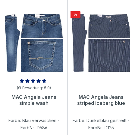
Rabatt
%
Durchschnittliche Bewertung von 5 von 5 Sternen
(Ø Bewertung: 5.0)
MAC Angela Jeans
MAC Angela Jeans
simple wash
striped iceberg blue
Farbe: Blau verwaschen -
Farbe: Dunkelblau gestreift -
FarbNr.: D586
FarbNr.: D125