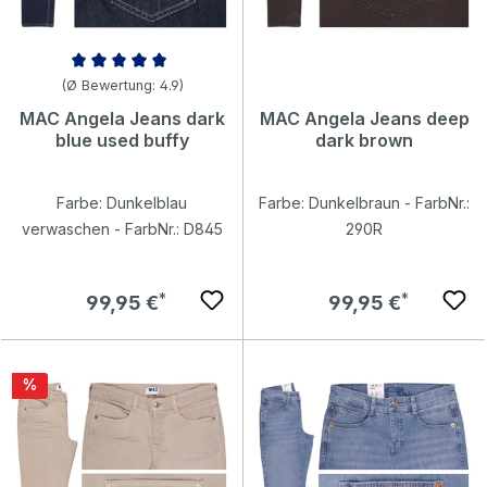
Durchschnittliche Bewertung von 4.94 von 5 Sternen
(Ø Bewertung: 4.9)
MAC Angela Jeans dark
MAC Angela Jeans deep
blue used buffy
dark brown
Farbe: Dunkelblau
Farbe: Dunkelbraun - FarbNr.:
verwaschen - FarbNr.: D845
290R
Regulärer Preis:
Regulärer Preis:
99,95 €
99,95 €
Rabatt
%