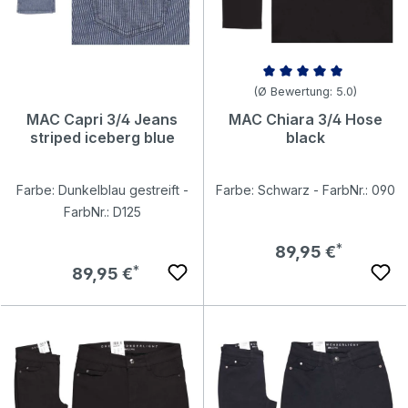
Durchschnittliche Bewertung v
(Ø Bewertung: 5.0)
MAC Capri 3/4 Jeans
MAC Chiara 3/4 Hose
striped iceberg blue
black
Farbe: Dunkelblau gestreift -
Farbe: Schwarz - FarbNr.: 090
FarbNr.: D125
Regulärer Preis:
89,95 €
Regulärer Preis:
89,95 €