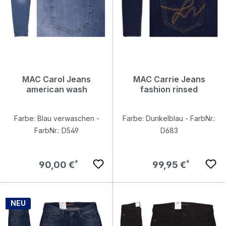
MAC Carol Jeans
MAC Carrie Jeans
american wash
fashion rinsed
Farbe: Blau verwaschen -
Farbe: Dunkelblau - FarbNr.:
FarbNr.: D549
D683
Regulärer Preis:
Regulärer Preis:
90,00 €
99,95 €
NEU