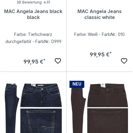
Durchschnittliche Bewertung von 4.94 von 5 Sternen
(Ø Bewertung: 4.9)
MAC Angela Jeans black
MAC Angela Jeans
black
classic white
Farbe: Tiefschwarz
Farbe: Weiß - FarbNr.: 010
durchgefärbt - FarbNr.: D999
Regulärer Preis:
99,95 €
Regulärer Preis:
99,95 €
NEU