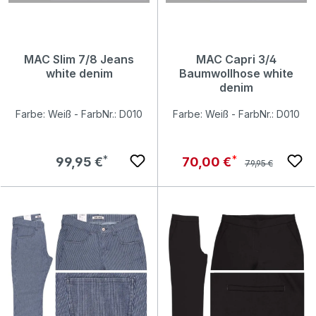
MAC Slim 7/8 Jeans
MAC Capri 3/4
white denim
Baumwollhose white
denim
Farbe: Weiß - FarbNr.: D010
Farbe: Weiß - FarbNr.: D010
Regulärer Preis:
Regulärer Preis:
Verkaufspreis:
99,95 €
70,00 €
79,95 €