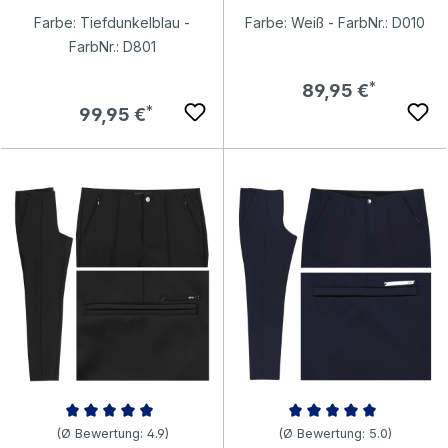
Farbe: Tiefdunkelblau -
Farbe: Weiß - FarbNr.: D010
FarbNr.: D801
Regulärer Preis:
89,95 €
Regulärer Preis:
99,95 €
Durchschnittliche Bewertung von 4.9 von 5 Sternen
Durchschnittliche Bewertung v
(Ø Bewertung: 4.9)
(Ø Bewertung: 5.0)