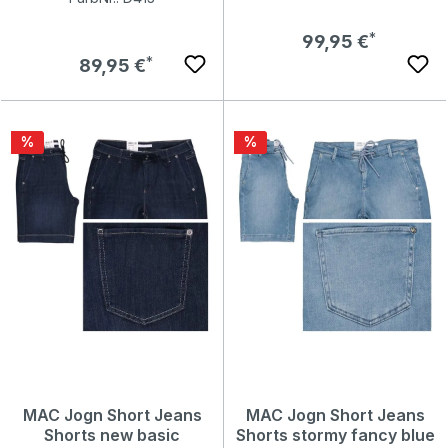
Regulärer Preis:
99,95 €
Regulärer Preis:
89,95 €
Rabatt
Rabatt
%
%
MAC Jogn Short Jeans
MAC Jogn Short Jeans
Shorts new basic
Shorts stormy fancy blue