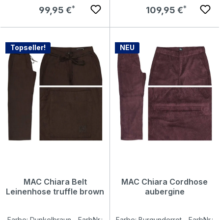
Regulärer Preis:
Regulärer Preis:
99,95 €
109,95 €
Topseller!
NEU
MAC Chiara Belt
MAC Chiara Cordhose
Leinenhose truffle brown
aubergine
Farbe: Dunkelbraun - FarbNr.:
Farbe: Burgunderrot - FarbNr.: