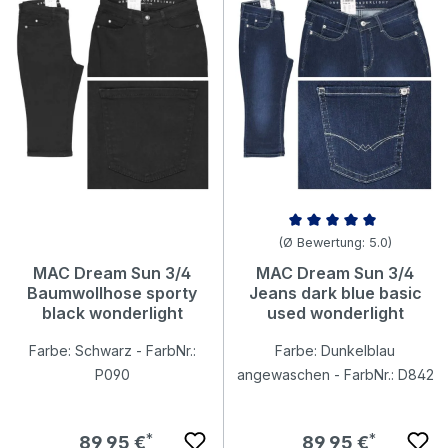
Durchschnittliche Bewertung v
(Ø Bewertung: 5.0)
MAC Dream Sun 3/4
MAC Dream Sun 3/4
Baumwollhose sporty
Jeans dark blue basic
black wonderlight
used wonderlight
Farbe: Schwarz - FarbNr.:
Farbe: Dunkelblau
P090
angewaschen - FarbNr.: D842
Regulärer Preis:
Regulärer Preis:
89,95 €
89,95 €