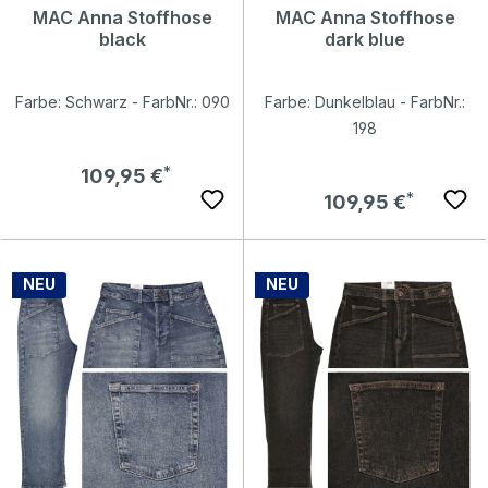
MAC Anna Stoffhose
MAC Anna Stoffhose
black
dark blue
Farbe: Schwarz - FarbNr.: 090
Farbe: Dunkelblau - FarbNr.:
198
Regulärer Preis:
109,95 €
Regulärer Preis:
109,95 €
NEU
NEU