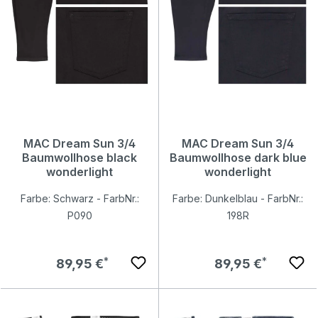
MAC Dream Sun 3/4
MAC Dream Sun 3/4
Baumwollhose black
Baumwollhose dark blue
wonderlight
wonderlight
Farbe: Schwarz - FarbNr.:
Farbe: Dunkelblau - FarbNr.:
P090
198R
Regulärer Preis:
Regulärer Preis:
89,95 €
89,95 €