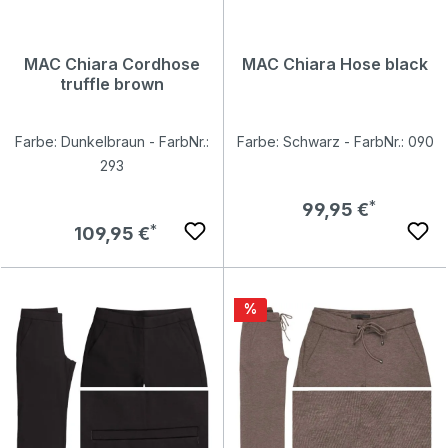
MAC Chiara Cordhose
MAC Chiara Hose black
truffle brown
Farbe: Dunkelbraun - FarbNr.:
Farbe: Schwarz - FarbNr.: 090
293
Regulärer Preis:
99,95 €
Regulärer Preis:
109,95 €
Rabatt
%