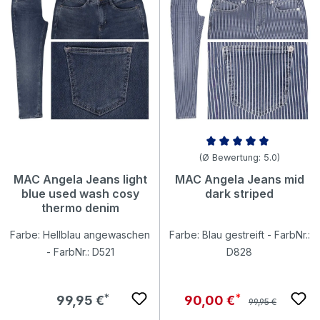
Durchschnittliche Bewertung v
(Ø Bewertung: 5.0)
MAC Angela Jeans light
MAC Angela Jeans mid
blue used wash cosy
dark striped
thermo denim
Farbe: Hellblau angewaschen
Farbe: Blau gestreift - FarbNr.:
- FarbNr.: D521
D828
Regulärer Preis:
Regulärer Preis:
Verkaufspreis:
99,95 €
90,00 €
99,95 €