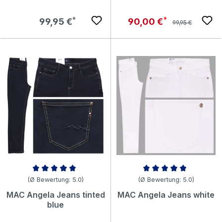
Regulärer Preis:
Regulärer Preis:
Verkaufspreis:
99,95 €
90,00 €
99,95 €
Durchschnittliche Bewertung von 4.96 von 5 Sternen
Durchschnittliche Bewertung v
(Ø Bewertung: 5.0)
(Ø Bewertung: 5.0)
MAC Angela Jeans tinted
MAC Angela Jeans white
blue