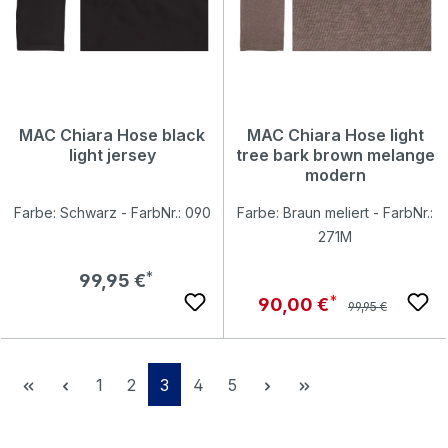
MAC Chiara Hose black
MAC Chiara Hose light
light jersey
tree bark brown melange
modern
Farbe: Schwarz - FarbNr.: 090
Farbe: Braun meliert - FarbNr.:
271M
Regulärer Preis:
99,95 €
Regulärer Preis:
Verkaufspreis:
90,00 €
99,95 €
Seite
Seite
Seite
Seite
Seite
1
2
3
4
5