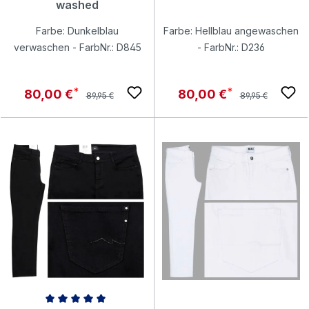
washed
Farbe: Dunkelblau
Farbe: Hellblau angewaschen
verwaschen - FarbNr.: D845
- FarbNr.: D236
Regulärer Preis:
Regulärer Preis:
Verkaufspreis:
Verkaufspreis:
80,00 €
80,00 €
89,95 €
89,95 €