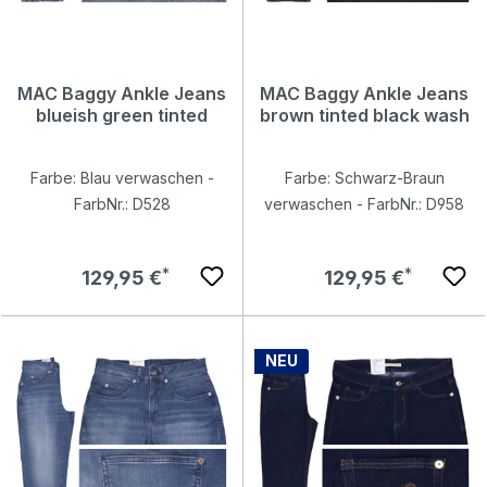
MAC Baggy Ankle Jeans
MAC Baggy Ankle Jeans
blueish green tinted
brown tinted black wash
Farbe: Blau verwaschen -
Farbe: Schwarz-Braun
FarbNr.: D528
verwaschen - FarbNr.: D958
Regulärer Preis:
Regulärer Preis:
129,95 €
129,95 €
NEU