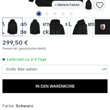
+ Weitere Farben
Wellensteyn Carmenere Lady Damen
Jacke deep black
299,50 €
Regulärer Preis:
Preise inkl. gesetzlicher MwSt.
Lieferzeit ca. 2-5 Tage
IN DEN WARENKORB
Farbe:
Schwarz