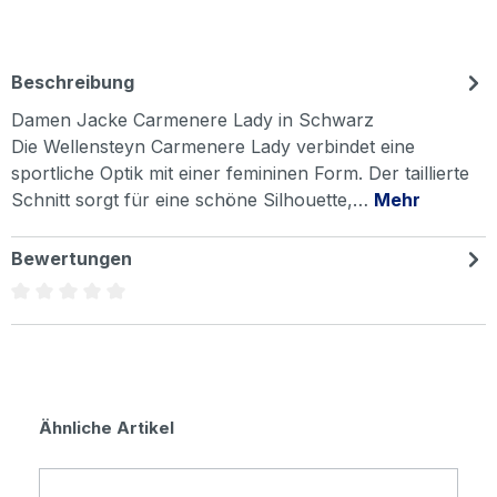
Beschreibung
Damen Jacke Carmenere Lady in Schwarz
Die Wellensteyn Carmenere Lady verbindet eine
sportliche Optik mit einer femininen Form. Der taillierte
Schnitt sorgt für eine schöne Silhouette,…
Mehr
Bewertungen
Durchschnittliche Bewertung von 0 von 5 Sternen
Produktgalerie überspringen
Ähnliche Artikel