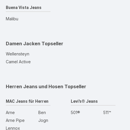
Buena Vista Jeans
Malibu
Damen Jacken
Topseller
Wellensteyn
Camel Active
Herren Jeans und Hosen
Topseller
MAC Jeans für Herren
Levi's® Jeans
Arne
Ben
501®
511™
Arne Pipe
Jogn
Lennox