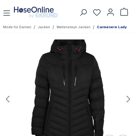
Zum Hauptinhalt springen
Du hast 0 Prod
War
/
/
/
Mode für Damen
Jacken
Wellensteyn Jacken
Carmenere Lady
Bildergalerie überspringen