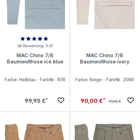
Durchschnittliche Bewertung von 5 von 5 Sternen
(Ø Bewertung: 5.0)
MAC Chino 7/8
MAC Chino 7/8
Baumwollhose ice blue
Baumwollhose ivory
Farbe: Hellblau - FarbNr.: 151R
Farbe: Beige - FarbNr.: 208R
Regulärer Preis:
Regulärer Preis:
Verkaufspreis:
99,95 €
90,00 €
99,95 €