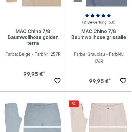
Durchschnittliche Bewertung v
(Ø Bewertung: 5.0)
MAC Chino 7/8
MAC Chino 7/8
Baumwollhose golden
Baumwollhose grissaile
terra
Farbe: Beige - FarbNr.: 257R
Farbe: Graublau - FarbNr.:
176R
Regulärer Preis:
99,95 €
Regulärer Preis:
99,95 €
Rabatt
%