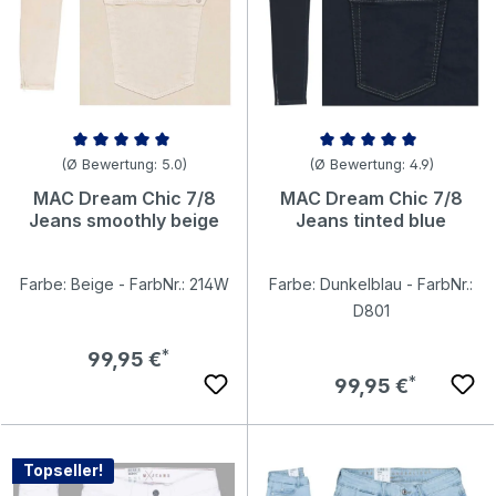
Durchschnittliche Bewertung von 5 von 5 Sternen
Durchschnittliche Bewertung v
(Ø Bewertung: 5.0)
(Ø Bewertung: 4.9)
MAC Dream Chic 7/8
MAC Dream Chic 7/8
Jeans smoothly beige
Jeans tinted blue
Farbe: Beige - FarbNr.: 214W
Farbe: Dunkelblau - FarbNr.:
D801
Regulärer Preis:
99,95 €
Regulärer Preis:
99,95 €
Topseller!