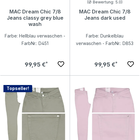
Durchschnittliche Bewertung v
(Ø Bewertung: 5.0)
MAC Dream Chic 7/8
MAC Dream Chic 7/8
Jeans classy grey blue
Jeans dark used
wash
Farbe: Hellblau verwaschen -
Farbe: Dunkelblau
FarbNr.: D451
verwaschen - FarbNr.: D853
Regulärer Preis:
Regulärer Preis:
99,95 €
99,95 €
Topseller!