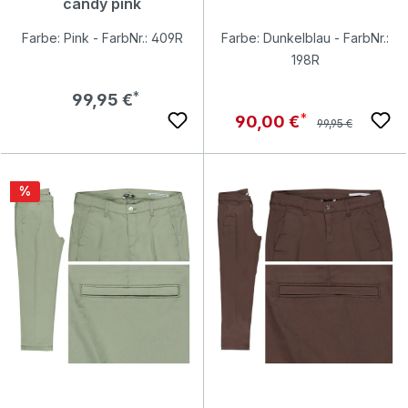
candy pink
Farbe: Pink - FarbNr.: 409R
Farbe: Dunkelblau - FarbNr.:
198R
Regulärer Preis:
99,95 €
Regulärer Preis:
Verkaufspreis:
90,00 €
99,95 €
Rabatt
%