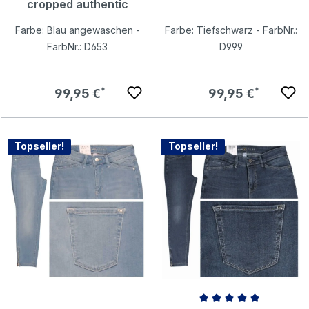
cropped authentic
Farbe: Blau angewaschen -
Farbe: Tiefschwarz - FarbNr.:
FarbNr.: D653
D999
Regulärer Preis:
Regulärer Preis:
99,95 €
99,95 €
Topseller!
Topseller!