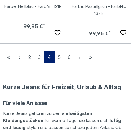
Farbe: Hellblau - FarbNr.: 121R
Farbe: Pastellgrün - FarbNr.:
137R
Regulärer Preis:
99,95 €
Regulärer Preis:
99,95 €
Seite
Seite
Seite
Seite
Seite
2
3
4
5
6
Kurze Jeans für Freizeit, Urlaub & Alltag
Für viele Anlässe
Kurze Jeans gehören zu den
vielseitigsten
Kleidungsstücken
für warme Tage, sie lassen sich
luftig
und lässig
stylen und passen zu nahezu jedem Anlass. Ob