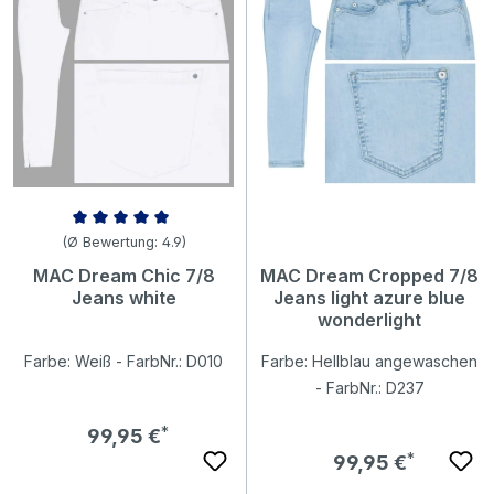
Durchschnittliche Bewertung von 4.9 von 5 Sternen
(Ø Bewertung: 4.9)
MAC Dream Chic 7/8
MAC Dream Cropped 7/8
Jeans white
Jeans light azure blue
wonderlight
Farbe: Weiß - FarbNr.: D010
Farbe: Hellblau angewaschen
- FarbNr.: D237
Regulärer Preis:
99,95 €
Regulärer Preis:
99,95 €