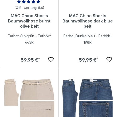
Durchschnittliche Bewertung von 5 von 5 Sternen
(Ø Bewertung: 5.0)
MAC Chino Shorts
MAC Chino Shorts
Baumwollhose burnt
Baumwollhose dark blue
olive belt
belt
Farbe: Olivgrün - FarbNr.:
Farbe: Dunkelblau - FarbNr.:
663R
198R
Regulärer Preis:
Regulärer Preis:
59,95 €
59,95 €