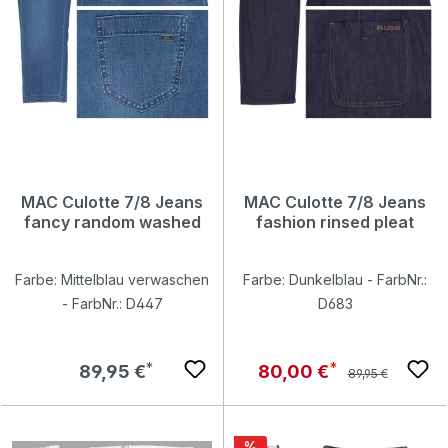
MAC Culotte 7/8 Jeans
MAC Culotte 7/8 Jeans
fancy random washed
fashion rinsed pleat
Farbe: Mittelblau verwaschen
Farbe: Dunkelblau - FarbNr.:
- FarbNr.: D447
D683
Regulärer Preis:
Regulärer Preis:
Verkaufspreis:
89,95 €
80,00 €
89,95 €
Rabatt
%