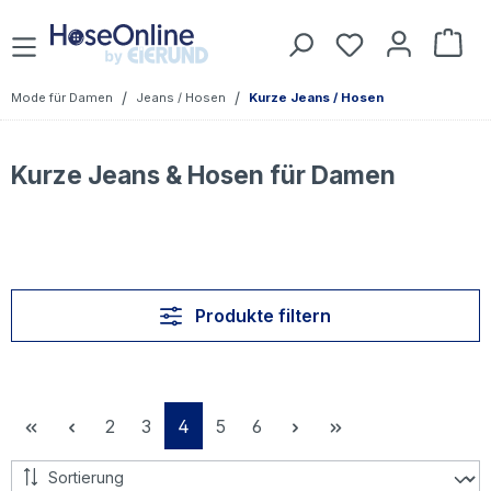
Zum Hauptinhalt springen
Du hast 0 Prod
War
/
/
Mode für Damen
Jeans / Hosen
Kurze Jeans / Hosen
Kurze Jeans & Hosen für Damen
Produkte filtern
Seite
Seite
Seite
Seite
Seite
2
3
4
5
6