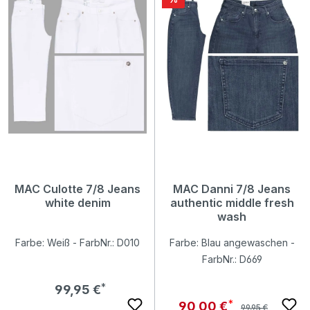
MAC Culotte 7/8 Jeans
MAC Danni 7/8 Jeans
white denim
authentic middle fresh
wash
Farbe: Weiß - FarbNr.: D010
Farbe: Blau angewaschen -
FarbNr.: D669
Regulärer Preis:
99,95 €
Regulärer Preis:
Verkaufspreis:
90,00 €
99,95 €