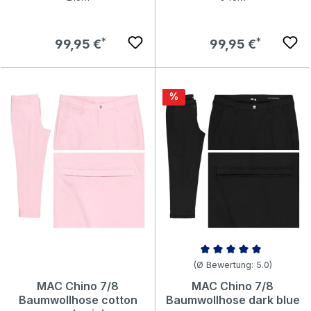
Regulärer Preis:
Regulärer Preis:
99,95 €
99,95 €
Rabatt
%
Durchschnittliche Bewertung v
(Ø Bewertung: 5.0)
MAC Chino 7/8
MAC Chino 7/8
Baumwollhose cotton
Baumwollhose dark blue