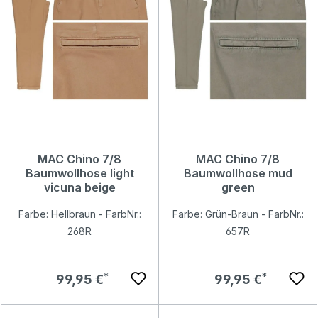
MAC Chino 7/8
MAC Chino 7/8
Baumwollhose light
Baumwollhose mud
vicuna beige
green
Farbe: Hellbraun - FarbNr.:
Farbe: Grün-Braun - FarbNr.:
268R
657R
Regulärer Preis:
Regulärer Preis:
99,95 €
99,95 €