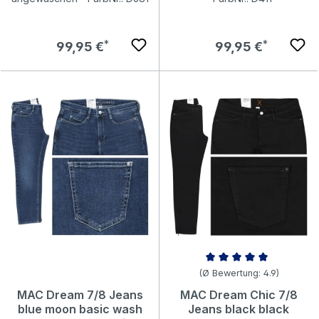
Regulärer Preis:
Regulärer Preis:
99,95 €
99,95 €
Durchschnittliche Bewertung vo
(Ø Bewertung: 4.9)
MAC Dream 7/8 Jeans
MAC Dream Chic 7/8
blue moon basic wash
Jeans black black