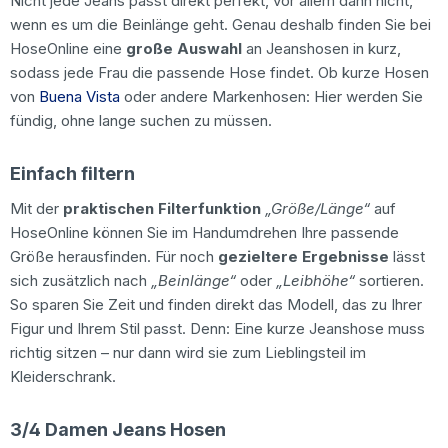
Nicht jede Jeans passt direkt perfekt, vor allem dann nicht,
wenn es um die Beinlänge geht. Genau deshalb finden Sie bei
HoseOnline eine
große Auswahl
an Jeanshosen in kurz,
sodass jede Frau die passende Hose findet. Ob kurze Hosen
von
Buena Vista
oder andere Markenhosen: Hier werden Sie
fündig, ohne lange suchen zu müssen.
Einfach filtern
Mit der
praktischen Filterfunktion
„Größe/Länge“
auf
HoseOnline können Sie im Handumdrehen Ihre passende
Größe herausfinden. Für noch
gezieltere Ergebnisse
lässt
sich zusätzlich nach
„Beinlänge“
oder
„Leibhöhe“
sortieren.
So sparen Sie Zeit und finden direkt das Modell, das zu Ihrer
Figur und Ihrem Stil passt. Denn: Eine kurze Jeanshose muss
richtig sitzen – nur dann wird sie zum Lieblingsteil im
Kleiderschrank.
3/4 Damen Jeans Hosen