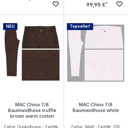
Regulärer Preis:
99,95 €
NEU
Topseller!
MAC Chino 7/8
MAC Chino 7/8
Baumwollhose truffle
Baumwollhose white
brown warm cotton
Farbe: Dunkelbraun - FarbNr.:
Farbe: Weiß - FarbNr.: 010