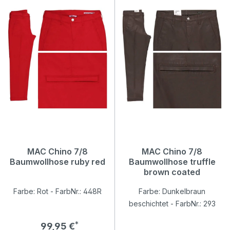
MAC Chino 7/8
MAC Chino 7/8
Baumwollhose ruby red
Baumwollhose truffle
brown coated
Farbe: Rot - FarbNr.: 448R
Farbe: Dunkelbraun
beschichtet - FarbNr.: 293
Regulärer Preis:
99,95 €