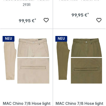
293R
Regulärer Preis:
99,95 €
Regulärer Preis:
99,95 €
NEU
NEU
MAC Chino 7/8 Hose light
MAC Chino 7/8 Hose light