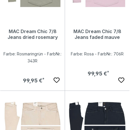
MAC Dream Chic 7/8
MAC Dream Chic 7/8
Jeans dried rosemary
Jeans faded mauve
Farbe: Rosmaringrün - FarbNr.:
Farbe: Rosa - FarbNr.: 706R
343R
Regulärer Preis:
99,95 €
Regulärer Preis:
99,95 €