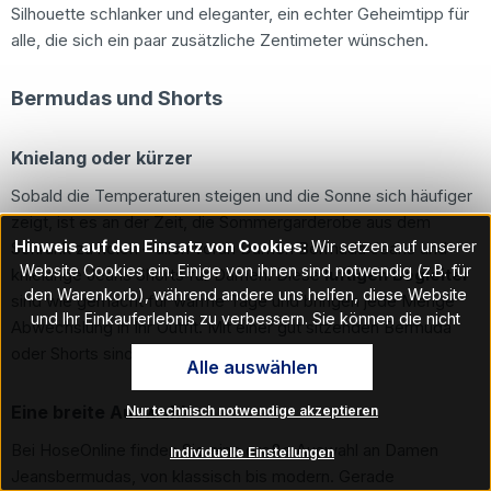
Silhouette schlanker und eleganter, ein echter Geheimtipp für
alle, die sich ein paar zusätzliche Zentimeter wünschen.
Bermudas und Shorts
Knielang oder kürzer
Sobald die Temperaturen steigen und die Sonne sich häufiger
zeigt, ist es an der Zeit, die Sommergarderobe aus dem
Hinweis auf den Einsatz von Cookies:
Wir setzen auf unserer
Schrank zu holen – allen voran Damen Bermuda Jeans und
Website Cookies ein. Einige von ihnen sind notwendig (z.B. für
knielange Jeans Shorts für Damen. Diese
luftigen Begleiter
den Warenkorb), während andere uns helfen, diese Website
sind wie gemacht für warme Tage und bringen jede Menge
und Ihr Einkauferlebnis zu verbessern. Sie können die nicht
Abwechslung in Ihr Outfit. Mit einer gut sitzenden Bermuda
notwendigen Cookies mit Klick auf „OK“ akzeptieren oder per
oder Shorts sind Sie immer passend gekleidet.
Alle auswählen
Klick auf "Nur technisch notwendige akzeptieren" ablehnen. Den
Zugang zu den Cookie-Einstellungen finden Sie im Fußbereich
Eine breite Auswahl
Nur technisch notwendige akzeptieren
unserer Website im Menüpunkt „Informationen“. Dort können Sie
die Einstellungen jederzeit ändern.
Bei HoseOnline finden Sie eine große Auswahl an Damen
Individuelle Einstellungen
Jeansbermudas, von klassisch bis modern. Gerade
Hinweis auf Verarbeitung Ihrer auf dieser Webseite erhobenen