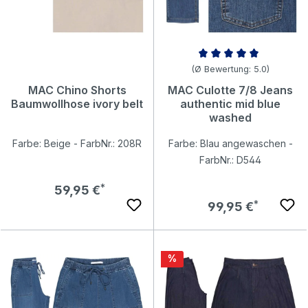
Durchschnittliche Bewertung v
(Ø Bewertung: 5.0)
MAC Chino Shorts
MAC Culotte 7/8 Jeans
Baumwollhose ivory belt
authentic mid blue
washed
Farbe: Beige - FarbNr.: 208R
Farbe: Blau angewaschen -
FarbNr.: D544
Regulärer Preis:
59,95 €
Regulärer Preis:
99,95 €
Rabatt
%