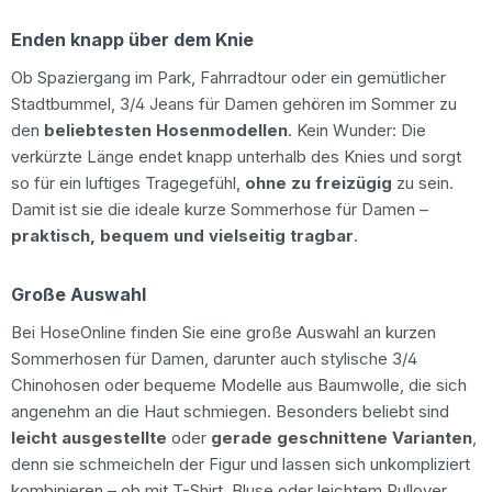
Enden knapp über dem Knie
Ob Spaziergang im Park, Fahrradtour oder ein gemütlicher
Stadtbummel, 3/4 Jeans für Damen gehören im Sommer zu
den
beliebtesten Hosenmodellen
. Kein Wunder: Die
verkürzte Länge endet knapp unterhalb des Knies und sorgt
so für ein luftiges Tragegefühl,
ohne zu freizügig
zu sein.
Damit ist sie die ideale kurze Sommerhose für Damen –
praktisch, bequem und vielseitig tragbar
.
Große Auswahl
Bei HoseOnline finden Sie eine große Auswahl an kurzen
Sommerhosen für Damen, darunter auch stylische 3/4
Chinohosen oder bequeme Modelle aus Baumwolle, die sich
angenehm an die Haut schmiegen. Besonders beliebt sind
leicht ausgestellte
oder
gerade geschnittene Varianten
,
denn sie schmeicheln der Figur und lassen sich unkompliziert
kombinieren – ob mit T-Shirt, Bluse oder leichtem Pullover.