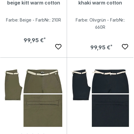
beige kitt warm cotton
khaki warm cotton
Farbe: Beige - FarbNr.: 210R
Farbe: Olivgrün - FarbNr.:
660R
Regulärer Preis:
99,95 €
Regulärer Preis:
99,95 €