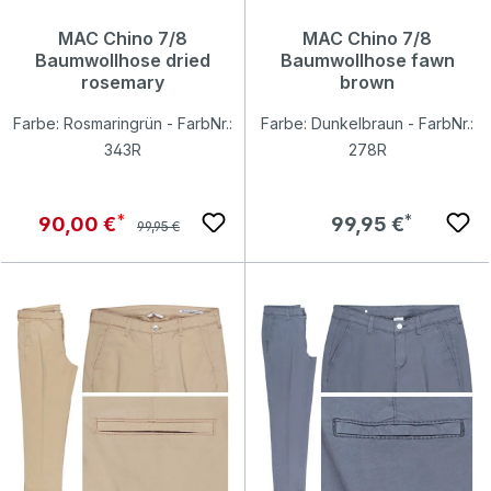
MAC Chino 7/8
MAC Chino 7/8
Baumwollhose dried
Baumwollhose fawn
rosemary
brown
Farbe: Rosmaringrün - FarbNr.:
Farbe: Dunkelbraun - FarbNr.:
343R
278R
Regulärer Preis:
Verkaufspreis:
Regulärer Preis:
90,00 €
99,95 €
99,95 €