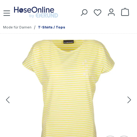
Zum Hauptinhalt springen
Du hast 0 Prod
War
/
Mode für Damen
T-Shirts / Tops
Bildergalerie überspringen