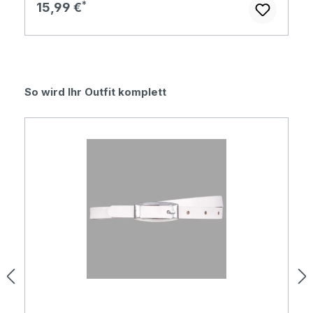
Regulärer Preis:
15,99 €
Produktgalerie überspringen
So wird Ihr Outfit komplett