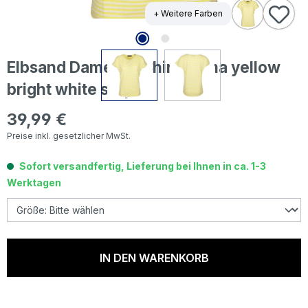
+ Weitere Farben
Elbsand Damen T-Shirt Selma yellow
bright white stripe
39,99 €
Regulärer Preis:
Preise inkl. gesetzlicher MwSt.
Sofort versandfertig, Lieferung bei Ihnen in ca. 1-3
Werktagen
IN DEN WARENKORB