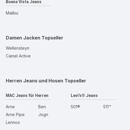
Buena Vista Jeans
Malibu
Damen Jacken
Topseller
Wellensteyn
Camel Active
Herren Jeans und Hosen
Topseller
MAC Jeans für Herren
Levi's® Jeans
Arne
Ben
501®
511™
Arne Pipe
Jogn
Lennox