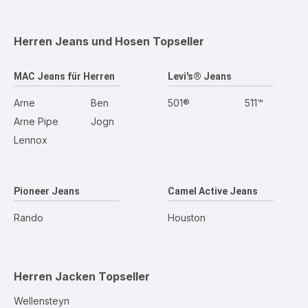
Herren Jeans und Hosen
Topseller
MAC Jeans für Herren
Levi's® Jeans
Arne
Ben
501®
511™
Arne Pipe
Jogn
Lennox
Pioneer Jeans
Camel Active Jeans
Rando
Houston
Herren Jacken
Topseller
Wellensteyn