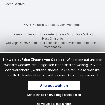
Camel Active
* Alle Preise inkl. gesetzl. Mehrwertsteuer
Jeans und Hosen online kaufen | Jeans Shop HoseOnline |
HoseOnline.de
Copyright © 2026 Eierund Hildesheim / HoseOnline.de - Alle Rechte
vorbehalten
Hinweis auf den Einsatz von Cookies:
Wir setzen auf unserer
Website Cookies ein. Einige von ihnen sind notwendig (z.B. für
den Warenkorb), während andere uns helfen, diese Website
und Ihr Einkauferlebnis zu verbessern. Sie können die nicht
notwendigen Cookies mit Klick auf „OK“ akzeptieren oder per
Alle auswählen
Klick auf "Nur technisch notwendige akzeptieren" ablehnen. Den
Zugang zu den Cookie-Einstellungen finden Sie im Fußbereich
Nur technisch notwendige akzeptieren
unserer Website im Menüpunkt „Informationen“. Dort können Sie
die Einstellungen jederzeit ändern.
Individuelle Einstellungen