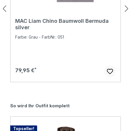
MAC Liam Chino Baumwoll Bermuda
silver
Farbe: Grau - FarbNr.: 051
Regulärer Preis:
79,95 €
Produktgalerie überspringen
So wird Ihr Outfit komplett
Topseller!