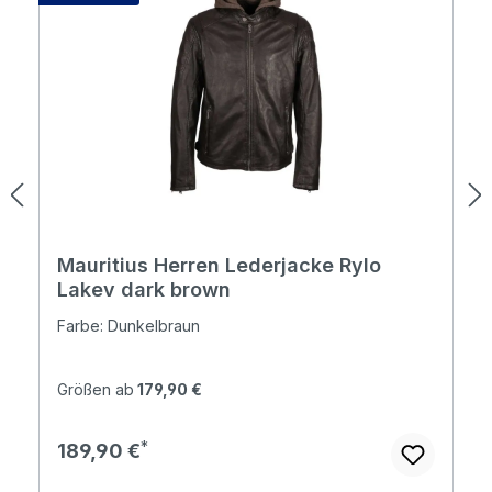
Mauritius Herren Lederjacke Rylo
Lakev dark brown
Farbe: Dunkelbraun
Größen ab
179,90 €
Regulärer Preis:
189,90 €