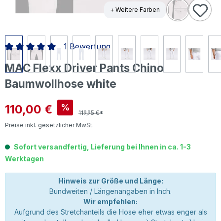
+ Weitere Farben
1 Bewertung
Durchschnittliche Bewertung von 5 von 5 Sternen
MAC Flexx Driver Pants Chino
Baumwollhose white
Verkaufspreis:
110,00 €
%
119,95 €*
Preise inkl. gesetzlicher MwSt.
Sofort versandfertig, Lieferung bei Ihnen in ca. 1-3
Werktagen
Hinweis zur Größe und Länge:
Bundweiten / Längenangaben in Inch.
Wir empfehlen:
Aufgrund des Stretchanteils die Hose eher etwas enger als