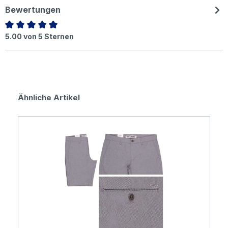
Bewertungen
Durchschnittliche Bewertung von 5 von 5 Sternen
5.00 von 5 Sternen
Produktgalerie überspringen
Ähnliche Artikel