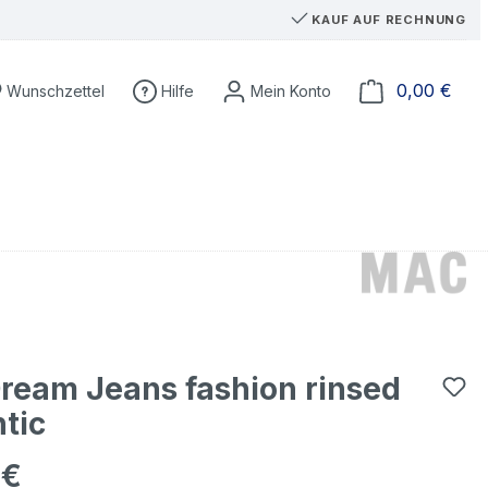
KAUF AUF RECHNUNG
Du hast 0 Produkte auf dem Merkzettel
Ware
0,00 €
Wunschzettel
Hilfe
eam Jeans fashion rinsed
tic
 €
eis: