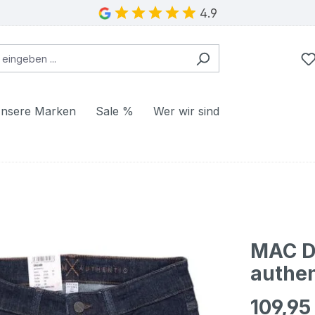
4.9
nsere Marken
Sale %
Wer wir sind
MAC Dr
authen
109,95
Regulärer Pr