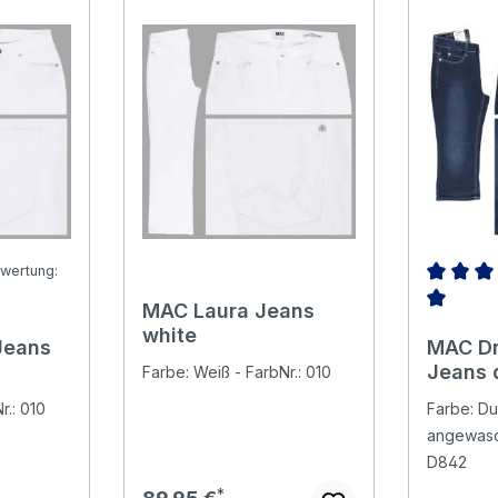
wertung:
MAC Laura Jeans
Bewertung von 5 von 5 Sternen
Durchsch
white
Jeans
MAC Dr
Jeans 
Farbe: Weiß - FarbNr.: 010
basic 
r.: 010
Farbe: Du
wonder
angewasc
D842
Regulärer Preis: