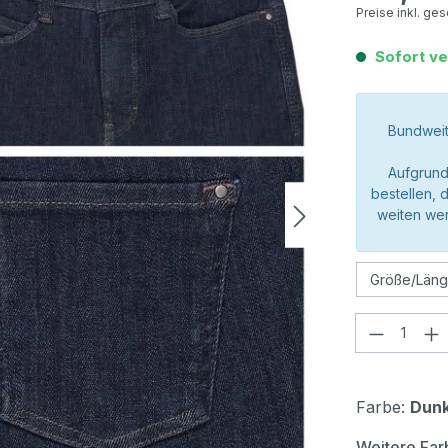
Preise inkl. ge
Sofort ve
Bundweit
Aufgrund
bestellen, 
weiten wer
Produkt
Farbe:
Dunk
Weitere Far