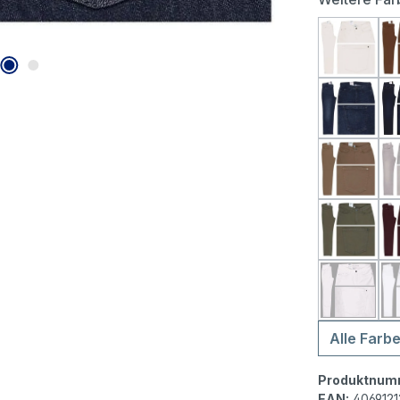
MAC Dr
MAC Dre
MAC Dr
MAC Dre
MAC Dr
Alle Farb
Produktnum
EAN:
406912