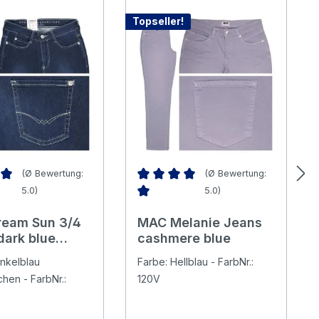
Topseller!
(Ø Bewertung:
(Ø Bewertung:
5.0)
5.0)
nittliche Bewertung von 5 von 5 Sternen
Durchschnittliche Bewertung von 5 v
eam Sun 3/4
MAC Melanie Jeans
dark blue
cashmere blue
used
nkelblau
Farbe: Hellblau - FarbNr.:
light
hen - FarbNr.:
120V