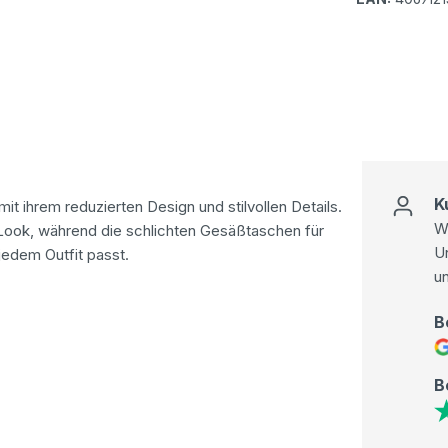
K
it ihrem reduzierten Design und stilvollen Details.
Wi
Look, während die schlichten Gesäßtaschen für
U
jedem Outfit passt.
u
B
B