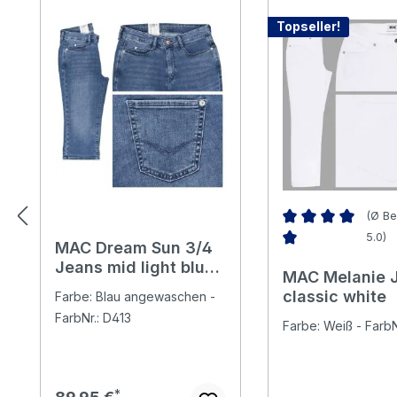
Topseller!
(Ø Be
5.0)
MAC Dream Sun 3/4
Durchschnittliche 
Jeans mid light blue
MAC Melanie 
wash wonderlight
classic white
Farbe: Blau angewaschen -
FarbNr.: D413
Farbe: Weiß - FarbN
Regulärer Preis: