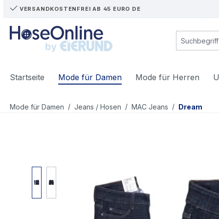
VERSANDKOSTENFREI AB 45 EURO DE
m Hauptinhalt springen
Zur Suche springen
Zur Hauptnavigation springen
Startseite
Mode für Damen
Mode für Herren
U
/
/
/
Mode für Damen
Jeans / Hosen
MAC Jeans
Dream
Bildergalerie überspringen