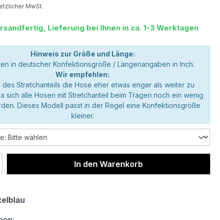
setzlicher MwSt.
rsandfertig, Lieferung bei Ihnen in ca. 1-3 Werktagen
Hinweis zur Größe und Länge:
en in deutscher Konfektionsgröße / Längenangaben in Inch.
Wir empfehlen:
 des Stretchanteils die Hose eher etwas enger als weiter zu
da sich alle Hosen mit Stretchanteil beim Tragen noch ein wenig
den. Dieses Modell passt in der Regel eine Konfektionsgröße
kleiner.
 Anzahl: Gib den gewünschten Wert ein 
In den Warenkorb
elblau
auswählen
ben: