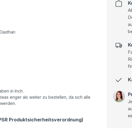
K
Ab
D
au
be
lasthan
K
Fa
R
fi
K
ben in Inch.
P
as enger als weiter zu bestellen, da sich alle
Je
 werden.
a
ei
GPSR Produktsicherheitsverordnung)