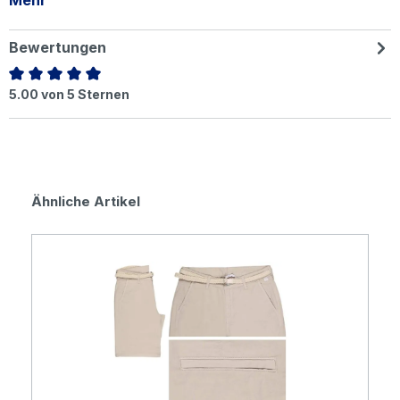
Mehr
Bewertungen
Durchschnittliche Bewertung von 5 von 5 Sternen
5.00 von 5 Sternen
Produktgalerie überspringen
Ähnliche Artikel