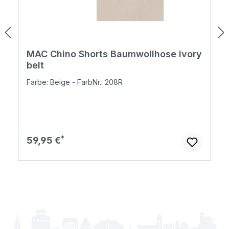
MAC Chino Shorts Baumwollhose ivory
belt
Farbe: Beige - FarbNr.: 208R
Regulärer Preis:
59,95 €