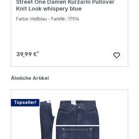
Street One Damen Kurzarm Pullover
Knit Look whispery blue
Farbe: Hellblau - FarbNr.: 17914
Regulärer Preis:
39,99 €
Produktgalerie überspringen
Ähnliche Artikel
Topseller!