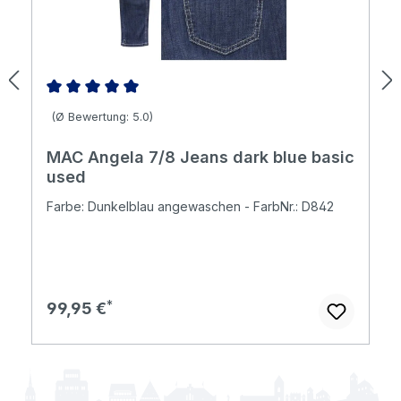
Durchschnittliche Bewertung von 5 von 5 Sternen
(Ø Bewertung: 5.0)
MAC Angela 7/8 Jeans dark blue basic
used
Farbe: Dunkelblau angewaschen - FarbNr.: D842
Regulärer Preis:
99,95 €