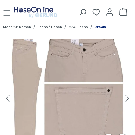
Zum Hauptinhalt springen
Du hast 0 Prod
War
/
/
/
Mode für Damen
Jeans / Hosen
MAC Jeans
Dream
Bildergalerie überspringen