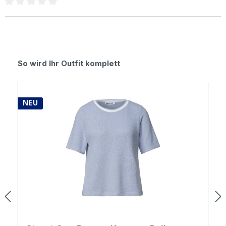
Durchschnittliche Bewertung von 0 von 5 Sternen
Produktgalerie überspringen
So wird Ihr Outfit komplett
NEU