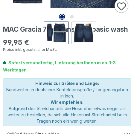
MAC Gracia 7/8 Jeans new basic wash
99,95 €
Regulärer Preis:
Preise inkl. gesetzlicher MwSt.
Sofort versandfertig, Lieferung bei Ihnen in ca. 1-3
Werktagen
Hinweis zur Größe und Länge:
Bundweiten in deutscher Konfektionsgröße / Längenangaben
in Inch.
Wir empfehlen:
Aufgrund des Stretchanteils die Hose eher etwas enger als
weiter zu bestellen, da sich alle Hosen mit Stretchanteil beim
Tragen noch ein wenig weiten.