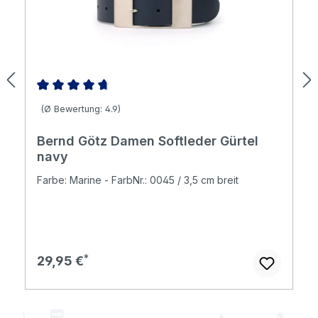
Durchschnittliche Bewertung von 4.86 von 5 Sternen
(Ø Bewertung: 4.9)
Bernd Götz Damen Softleder Gürtel
navy
Farbe: Marine - FarbNr.: 0045 / 3,5 cm breit
Regulärer Preis:
29,95 €