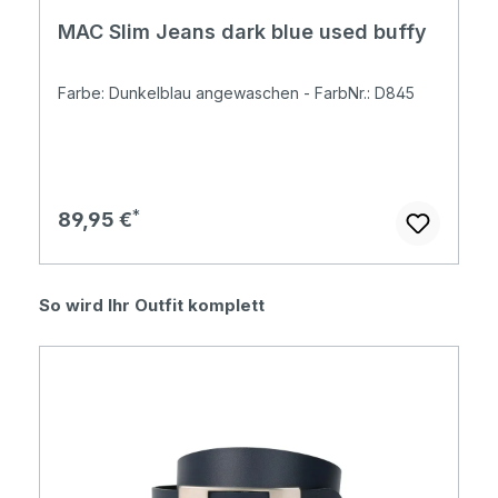
MAC Slim Jeans dark blue used buffy
Farbe: Dunkelblau angewaschen - FarbNr.: D845
Regulärer Preis:
89,95 €
Produktgalerie überspringen
So wird Ihr Outfit komplett