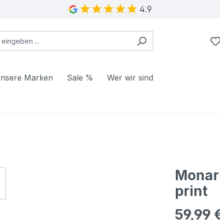
4.9
nsere Marken
Sale %
Wer wir sind
Monari
print
59,99 
Regulärer Pr