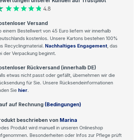
ewertungen unserer Kunden auf Trustpilot
4.8
ostenloser Versand
 einem Bestellwert von 45 Euro liefern wir innerhalb
eutschlands kostenlos. Unsere Kartons bestehen 100%
s Recyclingmaterial.
Nachhaltiges Engagement
, das
i der Verpackung beginnt.
ostenloser Rückversand (innerhalb DE)
lls etwas nicht passt oder gefällt, übernehmen wir die
ücksendung für Sie. Unsere Rücksendeinformationen
nden Sie
hier
.
auf auf Rechnung
(Bedingungen)
rodukt beschrieben von
Marina
des Produkt wird manuell in unseren Onlineshop
ufgenommen. Besonderheiten oder Infos zur Pflege prüft