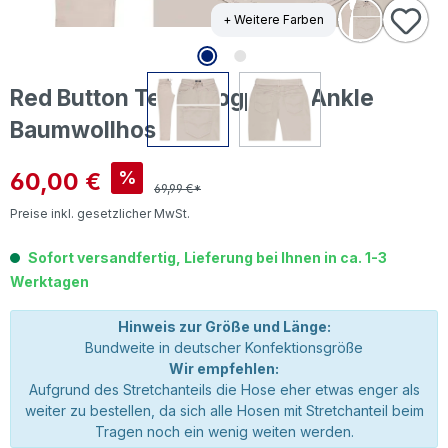
+ Weitere Farben
Red Button Tessy Jogpants Ankle
Baumwollhose kit
Verkaufspreis:
60,00 €
%
69,99 €*
Preise inkl. gesetzlicher MwSt.
Sofort versandfertig, Lieferung bei Ihnen in ca. 1-3
Werktagen
Hinweis zur Größe und Länge:
Bundweite in deutscher Konfektionsgröße
Wir empfehlen:
Aufgrund des Stretchanteils die Hose eher etwas enger als
weiter zu bestellen, da sich alle Hosen mit Stretchanteil beim
Tragen noch ein wenig weiten werden.