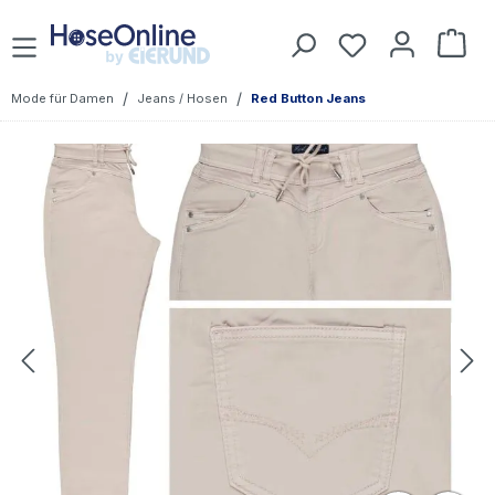
Zum Hauptinhalt springen
Du hast 0 Prod
War
/
/
Mode für Damen
Jeans / Hosen
Red Button Jeans
Bildergalerie überspringen