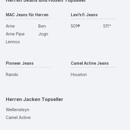
Herren Jeans und Hosen
Topseller
MAC Jeans für Herren
Levi's® Jeans
Arne
Ben
501®
511™
Arne Pipe
Jogn
Lennox
Pioneer Jeans
Camel Active Jeans
Rando
Houston
Herren Jacken
Topseller
Wellensteyn
Camel Active