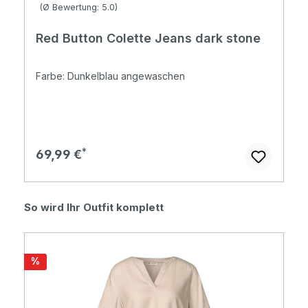
Durchschnittliche Bewertung von 5 von 5 Sternen
(Ø Bewertung: 5.0)
Red Button Colette Jeans dark stone
Farbe: Dunkelblau angewaschen
Regulärer Preis:
69,99 €
Produktgalerie überspringen
So wird Ihr Outfit komplett
Rabatt
%