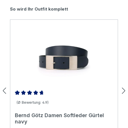
Produktgalerie überspringen
So wird Ihr Outfit komplett
Durchschnittliche Bewertung von 4.86 von 5 Sternen
(Ø Bewertung: 4.9)
Bernd Götz Damen Softleder Gürtel
navy