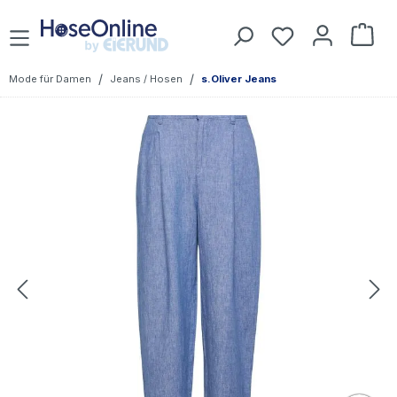
Zum Hauptinhalt springen
Du hast 0 Prod
War
/
/
Mode für Damen
Jeans / Hosen
s.Oliver Jeans
Bildergalerie überspringen