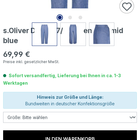
s.Oliver Damen 7/8 Leinenhose mid
blue
69,99 €
Regulärer Preis:
Preise inkl. gesetzlicher MwSt.
Sofort versandfertig, Lieferung bei Ihnen in ca. 1-3
Werktagen
Hinweis zur Größe und Länge:
Bundweiten in deutscher Konfektionsgröße
IN DEN WARENKORB