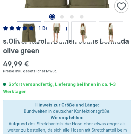
1 Bewertung
Durchschnittliche Bewertung von 5 von 5 Sternen
s.Oliver Karolin Damen Jeans Bermuda
olive green
49,99 €
Regulärer Preis:
Preise inkl. gesetzlicher MwSt.
Sofort versandfertig, Lieferung bei Ihnen in ca. 1-3
Werktagen
Hinweis zur Größe und Länge:
Bundweiten in deutscher Konfektionsgröße.
Wir empfehlen:
Aufgrund des Stretchanteils die Hose eher etwas enger als
weiter zu bestellen, da sich alle Hosen mit Stretchanteil beim