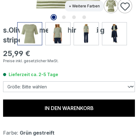
+ Weitere Farben
s.Oliver Damen T-Shirt khaki green
stripes
25,99 €
Regulärer Preis:
Preise inkl. gesetzlicher MwSt.
Lieferzeit ca. 2-5 Tage
IN DEN WARENKORB
Farbe:
Grün gestreift