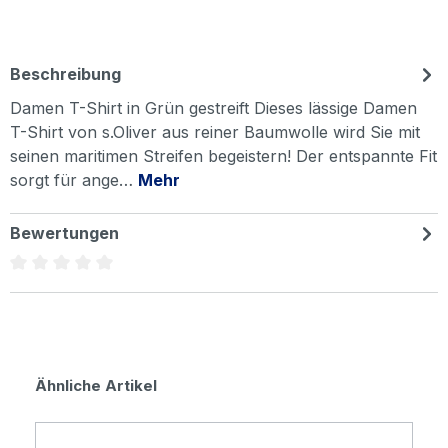
Beschreibung
Damen T-Shirt in Grün gestreift Dieses lässige Damen
T-Shirt von s.Oliver aus reiner Baumwolle wird Sie mit
seinen maritimen Streifen begeistern! Der entspannte Fit
sorgt für ange…
Mehr
Bewertungen
Durchschnittliche Bewertung von 0 von 5 Sternen
Produktgalerie überspringen
Ähnliche Artikel