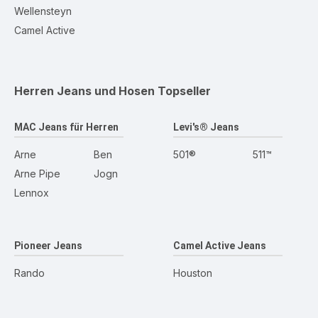
Wellensteyn
Camel Active
Herren Jeans und Hosen
Topseller
MAC Jeans für Herren
Levi's® Jeans
Arne
Ben
501®
511™
Arne Pipe
Jogn
Lennox
Pioneer Jeans
Camel Active Jeans
Rando
Houston