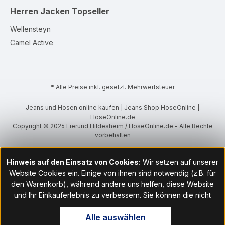
Herren Jacken
Topseller
Wellensteyn
Camel Active
* Alle Preise inkl. gesetzl. Mehrwertsteuer
Jeans und Hosen online kaufen | Jeans Shop HoseOnline |
HoseOnline.de
Copyright © 2026 Eierund Hildesheim / HoseOnline.de - Alle Rechte
vorbehalten
Hinweis auf den Einsatz von Cookies:
Wir setzen auf unserer
Website Cookies ein. Einige von ihnen sind notwendig (z.B. für
den Warenkorb), während andere uns helfen, diese Website
und Ihr Einkauferlebnis zu verbessern. Sie können die nicht
notwendigen Cookies mit Klick auf „OK“ akzeptieren oder per
Alle auswählen
Klick auf "Nur technisch notwendige akzeptieren" ablehnen. Den