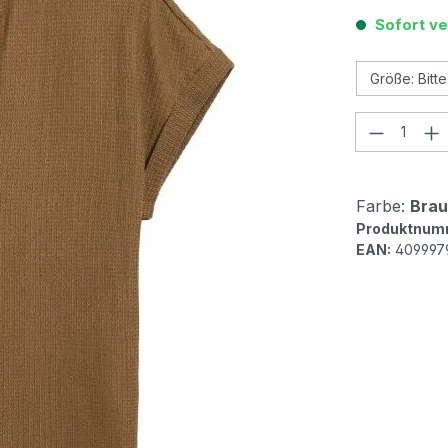
Sofort ve
Produkt
Farbe:
Bra
Produktnum
EAN:
409997