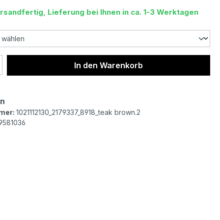
rsandfertig, Lieferung bei Ihnen in ca. 1-3 Werktagen
 Anzahl: Gib den gewünschten Wert ein 
In den Warenkorb
un
mer:
1021112130_2179337_8918_teak brown.2
9581036