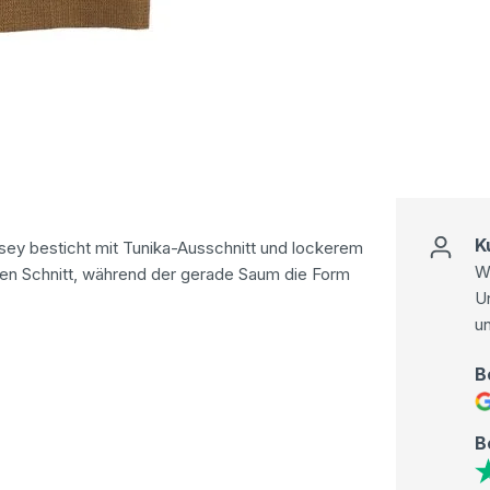
K
rsey besticht mit Tunika-Ausschnitt und lockerem
Wi
den Schnitt, während der gerade Saum die Form
U
u
B
B