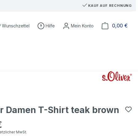
KAUF AUF RECHNUNG
Du hast 0 Produkte auf dem Merkzettel
Ware
0,00 €
Wunschzettel
Hilfe
er Damen T-Shirt teak brown
€
eis:
setzlicher MwSt.