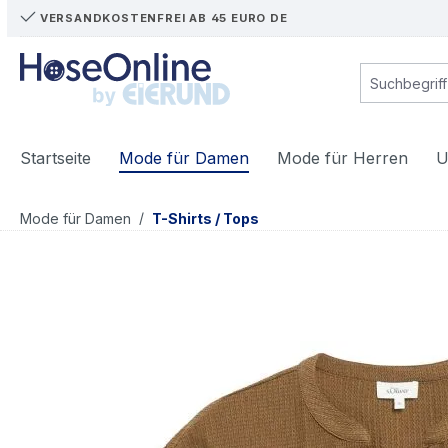
VERSANDKOSTENFREI AB 45 EURO DE
m Hauptinhalt springen
Zur Suche springen
Zur Hauptnavigation springen
Startseite
Mode für Damen
Mode für Herren
U
/
Mode für Damen
T-Shirts / Tops
Bildergalerie überspringen