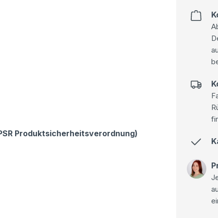
K
Ab
D
au
be
K
Fa
R
fi
GPSR Produktsicherheitsverordnung)
K
P
Je
a
ei