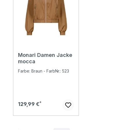
Monari Damen Jacke
mocca
Farbe: Braun - FarbNr.: 523
Regulärer Preis:
129,99 €