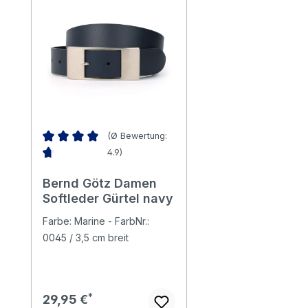
(Ø Bewertung:
4.9)
Durchschnittliche Bewertung von 4.86 von 5 Sternen
Bernd Götz Damen
Softleder Gürtel navy
Farbe: Marine - FarbNr.:
0045 / 3,5 cm breit
Regulärer Preis:
29,95 €