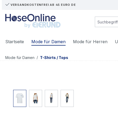
VERSANDKOSTENFREI AB 45 EURO DE
m Hauptinhalt springen
Zur Suche springen
Zur Hauptnavigation springen
Startseite
Mode für Damen
Mode für Herren
U
/
Mode für Damen
T-Shirts / Tops
Bildergalerie überspringen