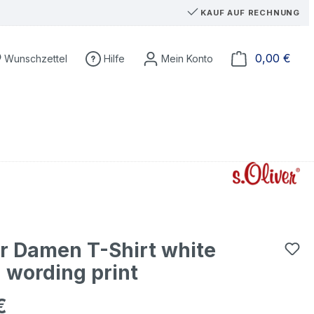
KAUF AUF RECHNUNG
Du hast 0 Produkte auf dem Merkzettel
Ware
0,00 €
Wunschzettel
Hilfe
er Damen T-Shirt white
 wording print
€
eis: