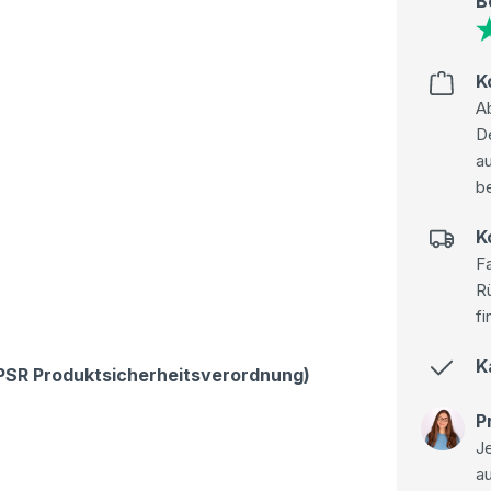
B
K
Ab
D
au
be
K
Fa
R
fi
K
GPSR Produktsicherheitsverordnung)
P
Je
a