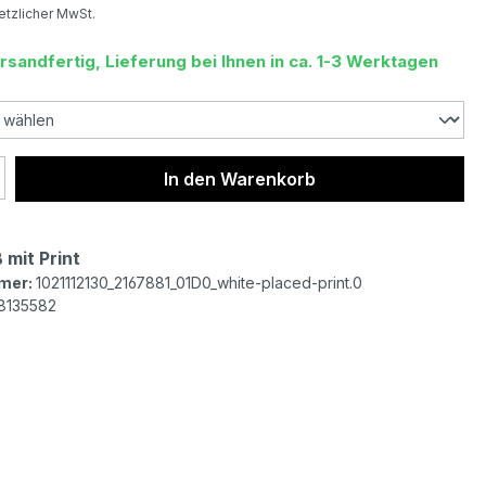
setzlicher MwSt.
rsandfertig, Lieferung bei Ihnen in ca. 1-3 Werktagen
 Anzahl: Gib den gewünschten Wert ein 
In den Warenkorb
 mit Print
mer:
1021112130_2167881_01D0_white-placed-print.0
8135582