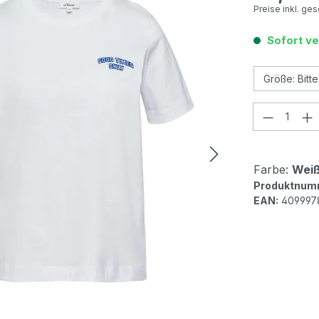
Preise inkl. ge
Sofort ve
Produkt
Farbe:
Weiß
Produktnum
EAN:
409997