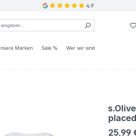
4.9
nsere Marken
Sale %
Wer wir sind
s.Oliv
placed
25,99 
Regulärer Pr