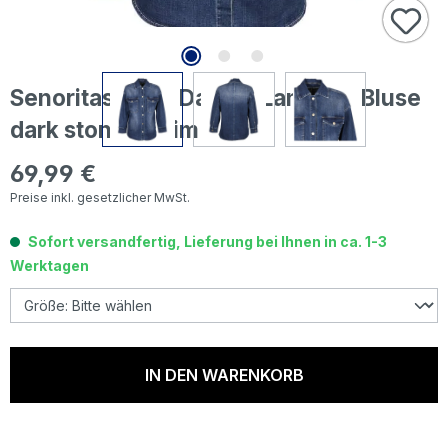
Senoritas ICON Damen Langarm Bluse
dark stone denim
69,99 €
Regulärer Preis:
Preise inkl. gesetzlicher MwSt.
Sofort versandfertig, Lieferung bei Ihnen in ca. 1-3
Werktagen
IN DEN WARENKORB