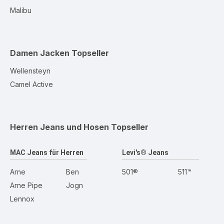
Malibu
Damen Jacken
Topseller
Wellensteyn
Camel Active
Herren Jeans und Hosen
Topseller
MAC Jeans für Herren
Levi's® Jeans
Arne
Ben
501®
511™
Arne Pipe
Jogn
Lennox