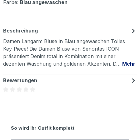
Farbe:
Blau angewaschen
Beschreibung
Damen Langarm Bluse in Blau angewaschen Tolles
Key-Piece! Die Damen Bluse von Senoritas ICON
präsentiert Denim total in Kombination mit einer
dezenten Waschung und goldenen Akzenten. D…
Mehr
Bewertungen
Durchschnittliche Bewertung von 0 von 5 Sternen
Produktgalerie überspringen
So wird Ihr Outfit komplett