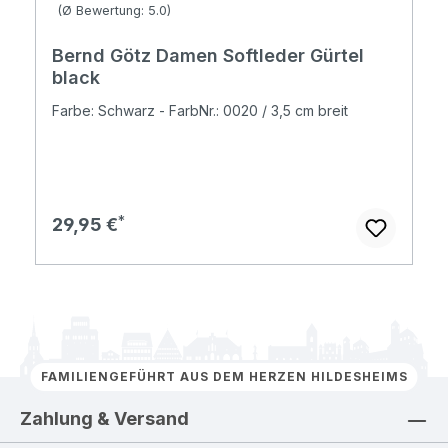
Durchschnittliche Bewertung von 5 von 5 Sternen
(Ø Bewertung: 5.0)
Bernd Götz Damen Softleder Gürtel
black
Farbe: Schwarz - FarbNr.: 0020 / 3,5 cm breit
Regulärer Preis:
29,95 €
FAMILIENGEFÜHRT AUS DEM HERZEN HILDESHEIMS
Zahlung & Versand