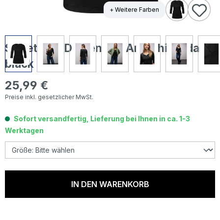
+ Weitere Farben
Street One Damen 3/4 Arm Shirt Ada
black
25,99 €
Regulärer Preis:
Preise inkl. gesetzlicher MwSt.
Sofort versandfertig, Lieferung bei Ihnen in ca. 1-3
Werktagen
IN DEN WARENKORB