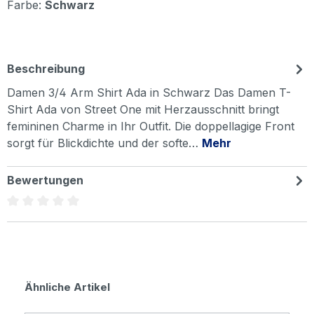
Farbe:
Schwarz
Beschreibung
Damen 3/4 Arm Shirt Ada in Schwarz Das Damen T-
Shirt Ada von Street One mit Herzausschnitt bringt
femininen Charme in Ihr Outfit. Die doppellagige Front
sorgt für Blickdichte und der softe…
Mehr
Bewertungen
Durchschnittliche Bewertung von 0 von 5 Sternen
Produktgalerie überspringen
Ähnliche Artikel