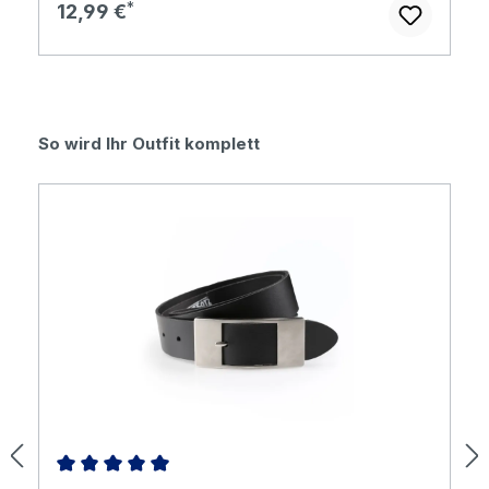
Regulärer Preis:
12,99 €
Produktgalerie überspringen
So wird Ihr Outfit komplett