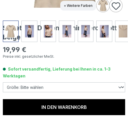
+ Weitere Farben
Street One Damen T-Shirt Gerda cotton
beige
19,99 €
Regulärer Preis:
Preise inkl. gesetzlicher MwSt.
Sofort versandfertig, Lieferung bei Ihnen in ca. 1-3
Werktagen
IN DEN WARENKORB