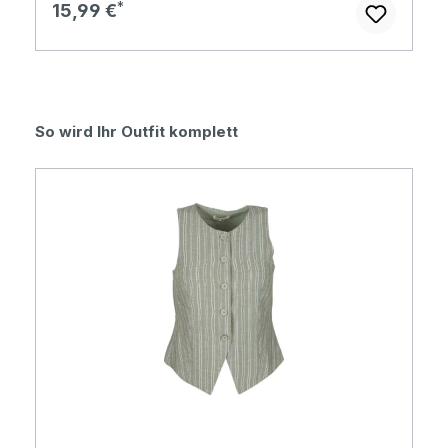
Regulärer Preis:
15,99 €
Produktgalerie überspringen
So wird Ihr Outfit komplett