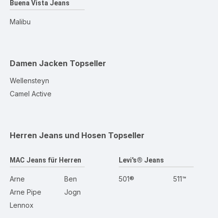
Buena Vista Jeans
Malibu
Damen Jacken
Topseller
Wellensteyn
Camel Active
Herren Jeans und Hosen
Topseller
MAC Jeans für Herren
Levi's® Jeans
Arne
Ben
501®
511™
Arne Pipe
Jogn
Lennox