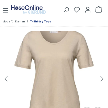
Zum Hauptinhalt springen
Du hast 0 Prod
War
/
Mode für Damen
T-Shirts / Tops
Bildergalerie überspringen