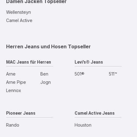
Damen Jacken
Topseller
Wellensteyn
Camel Active
Herren Jeans und Hosen
Topseller
MAC Jeans für Herren
Levi's® Jeans
Arne
Ben
501®
511™
Arne Pipe
Jogn
Lennox
Pioneer Jeans
Camel Active Jeans
Rando
Houston