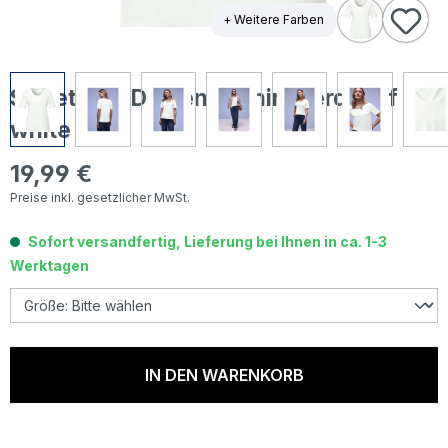
+ Weitere Farben
Street One Damen T-Shirt Gerda off
white
19,99 €
Regulärer Preis:
Preise inkl. gesetzlicher MwSt.
Sofort versandfertig, Lieferung bei Ihnen in ca. 1-3
Werktagen
IN DEN WARENKORB